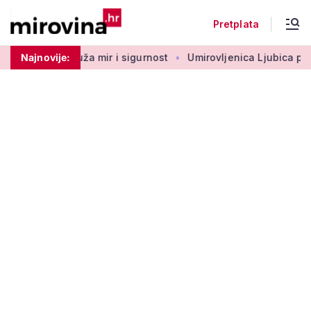
Pretplata
rovini: Pruža mir i sigurnost
Najnovije:
Umirovljenica Ljubica proslav