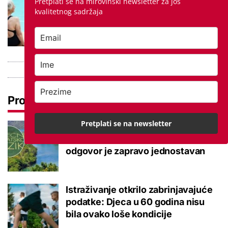
Kupanje u ovom gradu i sutra
Pretplati se na mirovinski newsletter za još
kvalitetnog sadržaja
besplatno: Građani se mogu
ohladiti tijekom toplinskog vala
Pročitaj još
Pretplati se na newsletter
Tokom ili tijekom nastave? Ova
jezična dvojba često zbunjuje, a
odgovor je zapravo jednostavan
Istraživanje otkrilo zabrinjavajuće
podatke: Djeca u 60 godina nisu
bila ovako loše kondicije