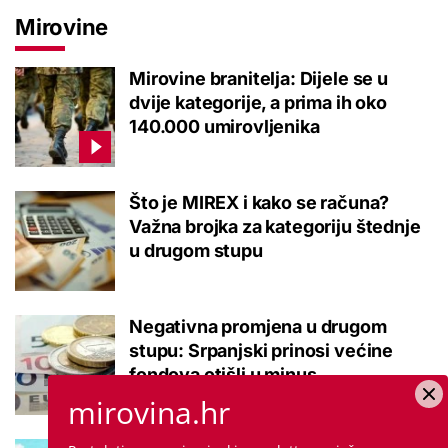
Mirovine
Mirovine branitelja: Dijele se u
dvije kategorije, a prima ih oko
140.000 umirovljenika
Što je MIREX i kako se računa?
Važna brojka za kategoriju štednje
u drugom stupu
Negativna promjena u drugom
stupu: Srpanjski prinosi većine
fondova otišli u minus
mirovina.hr