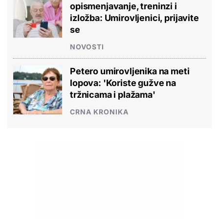
opismenjavanje, treninzi i
izložba: Umirovljenici, prijavite
se
NOVOSTI
Petero umirovljenika na meti
lopova: 'Koriste gužve na
tržnicama i plažama'
CRNA KRONIKA