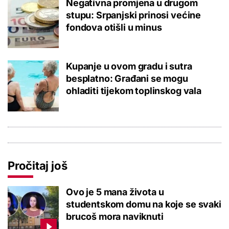
Negativna promjena u drugom
stupu: Srpanjski prinosi većine
fondova otišli u minus
Kupanje u ovom gradu i sutra
besplatno: Građani se mogu
ohladiti tijekom toplinskog vala
Pročitaj još
Ovo je 5 mana života u
studentskom domu na koje se svaki
brucoš mora naviknuti