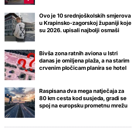
Ovo je 10 srednjoškolskih smjerova
u Krapinsko-zagorskoj županiji koje
su 2026. upisali najbolji osmaši
Bivša zona ratnih aviona u Istri
danas je omiljena plaža, a na starim
crvenim pločicam planira se hotel
Raspisana dva mega natječaja za
80 km cesta kod susjeda, gradi se
spoj na europsku prometnu mrežu