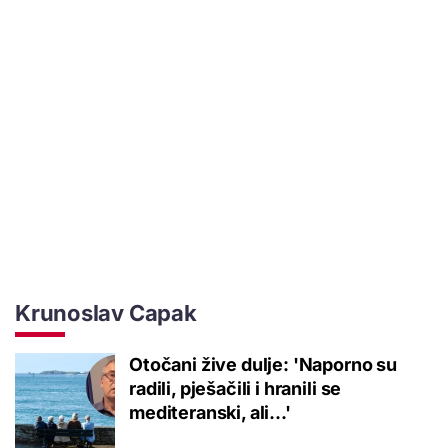
Krunoslav Capak
Otočani žive dulje: 'Naporno su
radili, pješačili i hranili se
mediteranski, ali...'