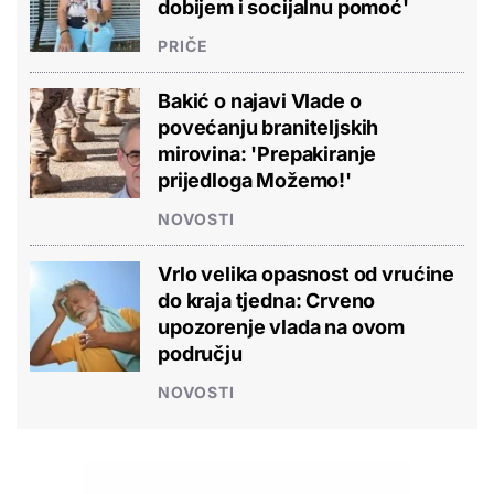
dobijem i socijalnu pomoć'
PRIČE
Bakić o najavi Vlade o
povećanju braniteljskih
mirovina: 'Prepakiranje
prijedloga Možemo!'
NOVOSTI
Vrlo velika opasnost od vrućine
do kraja tjedna: Crveno
upozorenje vlada na ovom
području
NOVOSTI