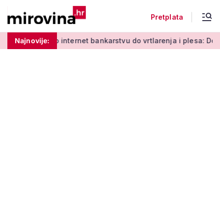
Pretplata
 učenja o internet bankarstvu do vrtlarenja i plesa: Dođite na 
Najnovije: