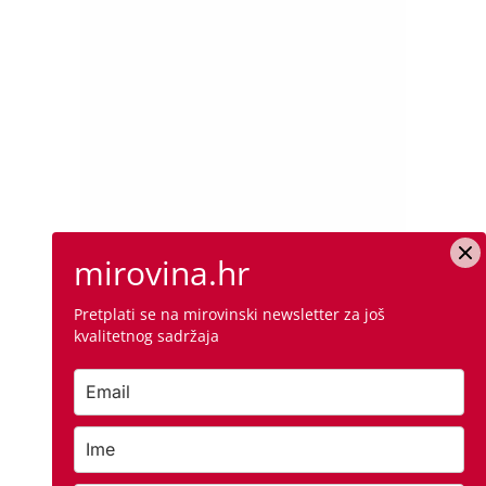
mirovina.hr
Pretplati se na mirovinski newsletter za još
kvalitetnog sadržaja