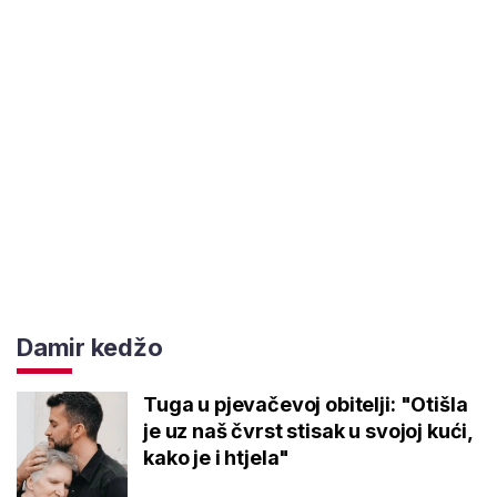
Damir kedžo
Tuga u pjevačevoj obitelji: "Otišla
je uz naš čvrst stisak u svojoj kući,
kako je i htjela"