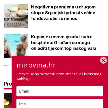
Negativna promjena u drugom
stupu: Srpanjski prinosi većine
fondova otišli u minus
Kupanje u ovom gradu i sutra
besplatno: Građani se mogu
ohladiti tijekom toplinskog vala
mirovina.hr
Pretplati se na mirovinski newsletter za još kvalitetnog
sadržaja
Pročitaj još
Je li pomrčina Sunca opasna za
vid? Pitali smo stručnjaka, evo
gdje je promatrati