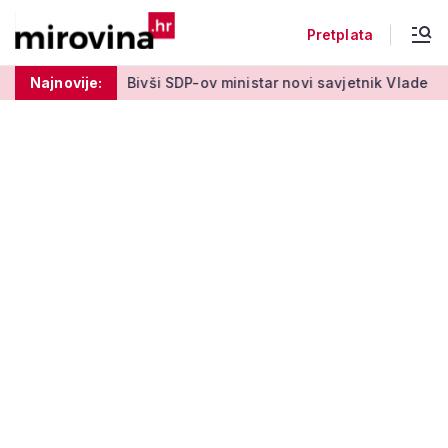
Pretplata
ki tjedan'
Najnovije:
Bivši SDP-ov ministar novi savjetnik Vlade HDZ-a: