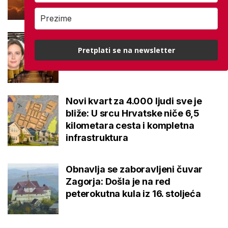
Matematičari dobivaju novu
dekanicu: Cilj povećati broj
Pretplati se na newsletter
studenata, evo kako to planira
Novi kvart za 4.000 ljudi sve je
bliže: U srcu Hrvatske niče 6,5
kilometara cesta i kompletna
infrastruktura
Obnavlja se zaboravljeni čuvar
Zagorja: Došla je na red
peterokutna kula iz 16. stoljeća