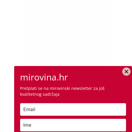
mirovina.hr
Pretplati se na mirovinski newsletter za još
kvalitetnog sadržaja