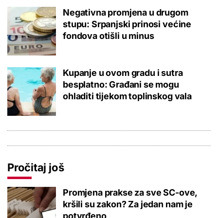
Negativna promjena u drugom
stupu: Srpanjski prinosi većine
fondova otišli u minus
Kupanje u ovom gradu i sutra
besplatno: Građani se mogu
ohladiti tijekom toplinskog vala
Pročitaj još
Promjena prakse za sve SC-ove,
kršili su zakon? Za jedan nam je
potvrđeno