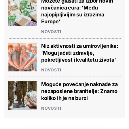
Možete glasati za izbor novih
novčanica eura: 'Među
najopipljivijim su izrazima
Europe'
NOVOSTI
Niz aktivnosti za umirovljenike:
'Mogu jačati zdravlje,
pokretljivost i kvalitetu života'
NOVOSTI
Moguće povećanje naknade za
nezaposlene branitelje: Znamo
koliko ih je na burzi
NOVOSTI