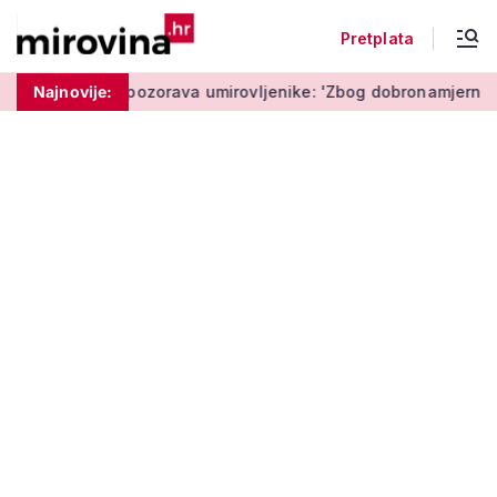
Pretplata
Policija upozorava umirovljenike: 'Zbog dobronamjernosti post
Najnovije: