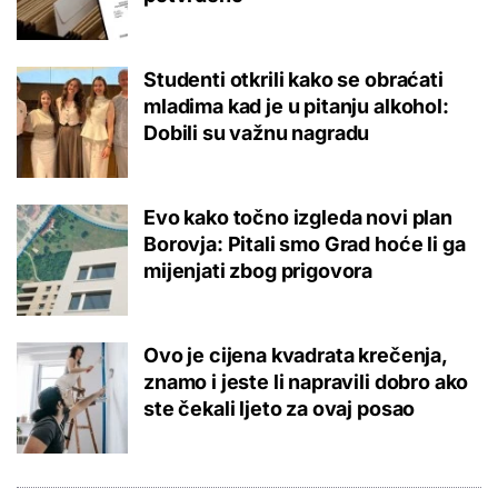
Studenti otkrili kako se obraćati
mladima kad je u pitanju alkohol:
Dobili su važnu nagradu
Evo kako točno izgleda novi plan
Borovja: Pitali smo Grad hoće li ga
mijenjati zbog prigovora
Ovo je cijena kvadrata krečenja,
znamo i jeste li napravili dobro ako
ste čekali ljeto za ovaj posao