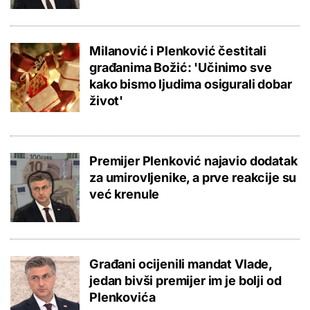
Milanović i Plenković čestitali
građanima Božić: 'Učinimo sve
kako bismo ljudima osigurali dobar
život'
Premijer Plenković najavio dodatak
za umirovljenike, a prve reakcije su
već krenule
Građani ocijenili mandat Vlade,
jedan bivši premijer im je bolji od
Plenkovića