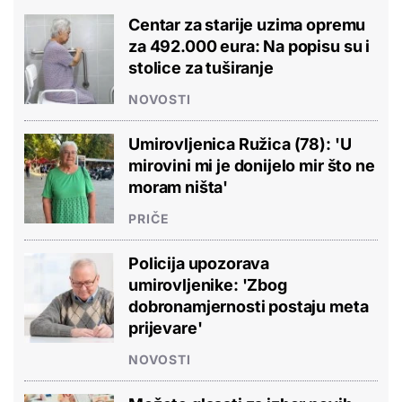
Centar za starije uzima opremu
za 492.000 eura: Na popisu su i
stolice za tuširanje
NOVOSTI
Umirovljenica Ružica (78): 'U
mirovini mi je donijelo mir što ne
moram ništa'
PRIČE
Policija upozorava
umirovljenike: 'Zbog
dobronamjernosti postaju meta
prijevare'
NOVOSTI