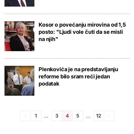
Kosor o povećanju mirovina od 1,5
posto: "Ljudi vole čuti da se misli
na njih"
Plenkovića je na predstavljanju
reforme bilo sram reći jedan
podatak
...
...
1
3
4
5
12