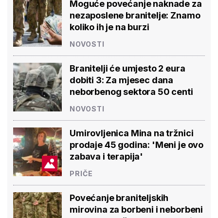
Moguće povećanje naknade za
nezaposlene branitelje: Znamo
koliko ih je na burzi
NOVOSTI
Branitelji će umjesto 2 eura
dobiti 3: Za mjesec dana
neborbenog sektora 50 centi
NOVOSTI
Umirovljenica Mina na tržnici
prodaje 45 godina: 'Meni je ovo
zabava i terapija'
PRIČE
Povećanje braniteljskih
mirovina za borbeni i neborbeni