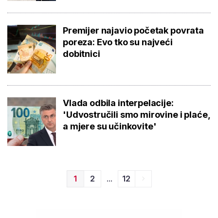
Premijer najavio početak povrata
poreza: Evo tko su najveći
dobitnici
Vlada odbila interpelacije:
'Udvostručili smo mirovine i plaće,
a mjere su učinkovite'
...
1
2
12