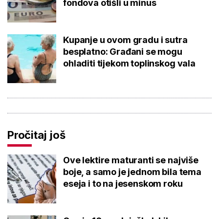
fondova otišli u minus
Kupanje u ovom gradu i sutra
besplatno: Građani se mogu
ohladiti tijekom toplinskog vala
Pročitaj još
Ove lektire maturanti se najviše
boje, a samo je jednom bila tema
eseja i to na jesenskom roku