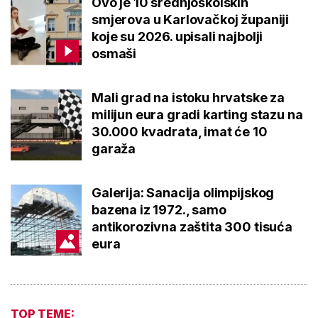
Ovo je 10 srednjoškolskih
smjerova u Karlovačkoj županiji
koje su 2026. upisali najbolji
osmaši
Mali grad na istoku hrvatske za
milijun eura gradi karting stazu na
30.000 kvadrata, imat će 10
garaža
Galerija: Sanacija olimpijskog
bazena iz 1972., samo
antikorozivna zaštita 300 tisuća
eura
TOP TEME: