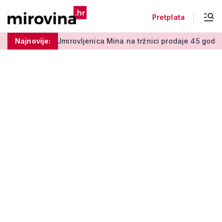
Pretplata
 centi
Najnovije:
Umirovljenica Mina na tržnici prodaje 45 godina: 'Men