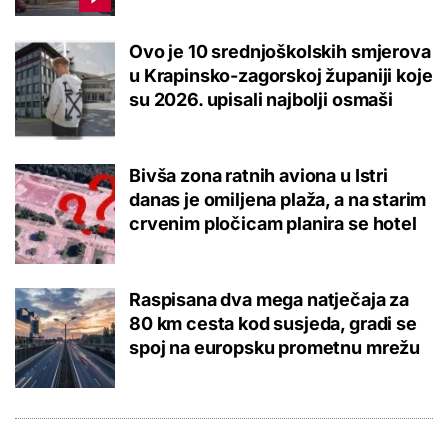
Ovo je 10 srednjoškolskih smjerova
u Krapinsko-zagorskoj županiji koje
su 2026. upisali najbolji osmaši
Bivša zona ratnih aviona u Istri
danas je omiljena plaža, a na starim
crvenim pločicam planira se hotel
Raspisana dva mega natječaja za
80 km cesta kod susjeda, gradi se
spoj na europsku prometnu mrežu