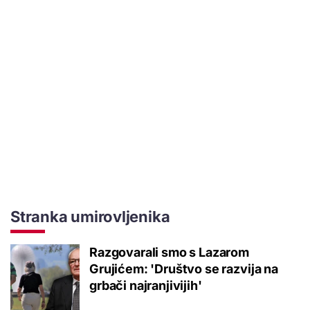
Stranka umirovljenika
Razgovarali smo s Lazarom
Grujićem: 'Društvo se razvija na
grbači najranjivijih'