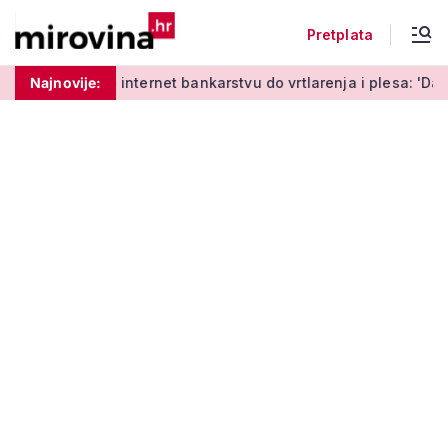
Pretplata
 učenja o internet bankarstvu do vrtlarenja i plesa: 'Da stari
Najnovije: