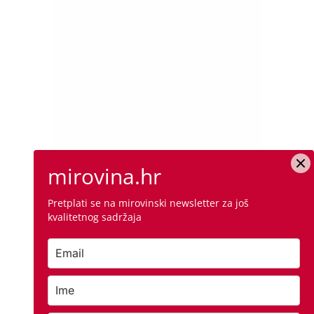
mirovina.hr
Pretplati se na mirovinski newsletter za još
kvalitetnog sadržaja