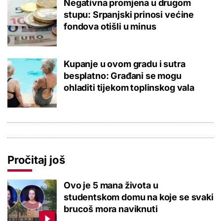
Negativna promjena u drugom
stupu: Srpanjski prinosi većine
fondova otišli u minus
Kupanje u ovom gradu i sutra
besplatno: Građani se mogu
ohladiti tijekom toplinskog vala
Pročitaj još
Ovo je 5 mana života u
studentskom domu na koje se svaki
brucoš mora naviknuti