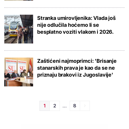
Stranka umirovljenika: Vlada još
nije odlučila hoćemo li se
besplatno voziti vlakom i 2026.
Zaštićeni najmoprimci: 'Brisanje
stanarskih prava je kao da se ne
priznaju brakovi iz Jugoslavije'
...
1
2
8