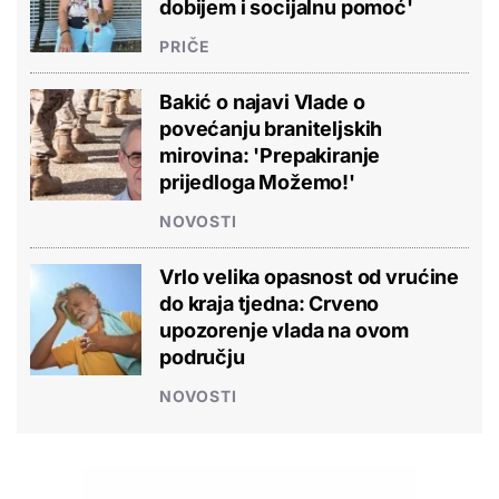
dobijem i socijalnu pomoć'
PRIČE
Bakić o najavi Vlade o
povećanju braniteljskih
mirovina: 'Prepakiranje
prijedloga Možemo!'
NOVOSTI
Vrlo velika opasnost od vrućine
do kraja tjedna: Crveno
upozorenje vlada na ovom
području
NOVOSTI