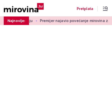
Pretplata
vom području
Najnovije:
Premijer najavio povećanje mirovina za 200.00