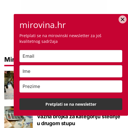
mirovina.hr
Pretplati se na mirovinski newsletter za još
kvalitetnog sadržaja
Mirovine
Mirovine branitelja: Dijele se u
dvije kategorije, a prima ih oko
140.000 umirovljenika
Pretplati se na newsletter
Što je MIREX i kako se računa?
Važna brojka za kategoriju štednje
u drugom stupu