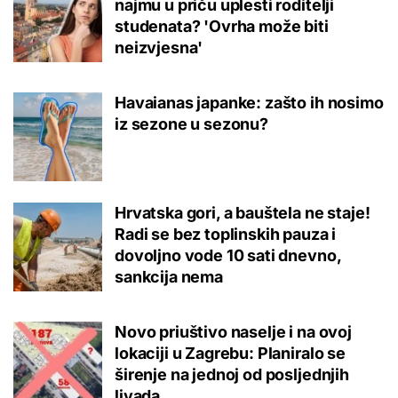
najmu u priču uplesti roditelji
studenata? 'Ovrha može biti
neizvjesna'
Havaianas japanke: zašto ih nosimo
iz sezone u sezonu?
Hrvatska gori, a bauštela ne staje!
Radi se bez toplinskih pauza i
dovoljno vode 10 sati dnevno,
sankcija nema
Novo priuštivo naselje i na ovoj
lokaciji u Zagrebu: Planiralo se
širenje na jednoj od posljednjih
livada