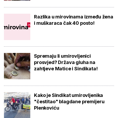
Razlika u mirovinama između žena
i muškaraca čak 40 posto!
Spremaju li umirovljenici
prosvjed? Država gluha na
zahtjeve Matice i Sindikata!
Kako je Sindikat umirovljenika
"čestitao" blagdane premijeru
Plenkoviću