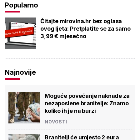
Popularno
Čitajte mirovina.hr bez oglasa
ovog ljeta: Pretplatite se za samo
3,99 € mjesečno
Najnovije
Moguće povećanje naknade za
nezaposlene branitelje: Znamo
koliko ih je na burzi
NOVOSTI
Branitelji će umjesto 2 eura