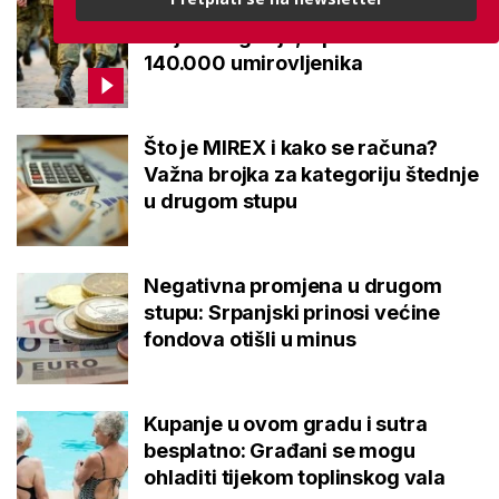
Mirovine branitelja: Dijele se u
dvije kategorije, a prima ih oko
140.000 umirovljenika
Što je MIREX i kako se računa?
Važna brojka za kategoriju štednje
u drugom stupu
Negativna promjena u drugom
stupu: Srpanjski prinosi većine
fondova otišli u minus
Kupanje u ovom gradu i sutra
besplatno: Građani se mogu
ohladiti tijekom toplinskog vala