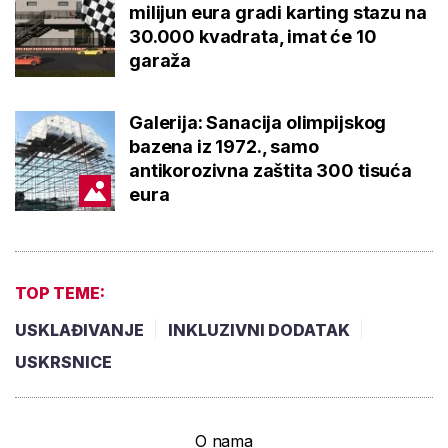
milijun eura gradi karting stazu na
30.000 kvadrata, imat će 10
garaža
Galerija: Sanacija olimpijskog
bazena iz 1972., samo
antikorozivna zaštita 300 tisuća
eura
TOP TEME:
USKLAĐIVANJE
INKLUZIVNI DODATAK
USKRSNICE
O nama