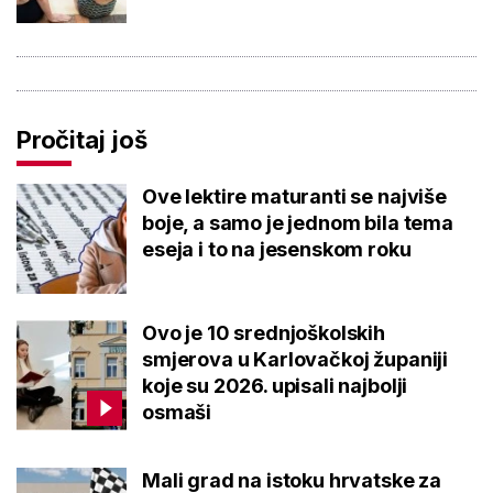
Pročitaj još
Ove lektire maturanti se najviše
boje, a samo je jednom bila tema
eseja i to na jesenskom roku
Ovo je 10 srednjoškolskih
smjerova u Karlovačkoj županiji
koje su 2026. upisali najbolji
osmaši
Mali grad na istoku hrvatske za