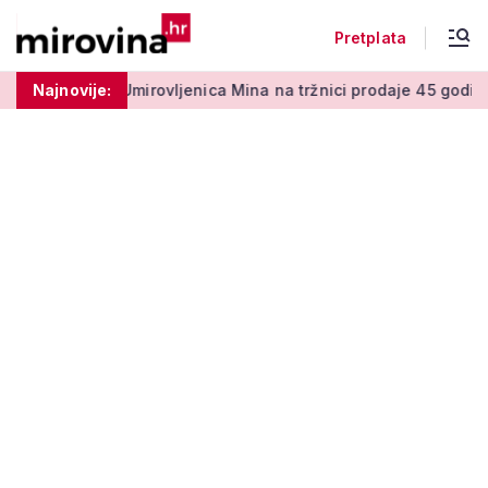
Pretplata
 centi
Najnovije:
Umirovljenica Mina na tržnici prodaje 45 godina: 'Men