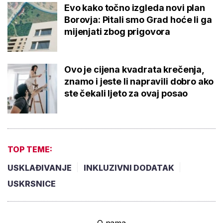
Evo kako točno izgleda novi plan
Borovja: Pitali smo Grad hoće li ga
mijenjati zbog prigovora
Ovo je cijena kvadrata krečenja,
znamo i jeste li napravili dobro ako
ste čekali ljeto za ovaj posao
TOP TEME:
USKLAĐIVANJE
INKLUZIVNI DODATAK
USKRSNICE
O nama