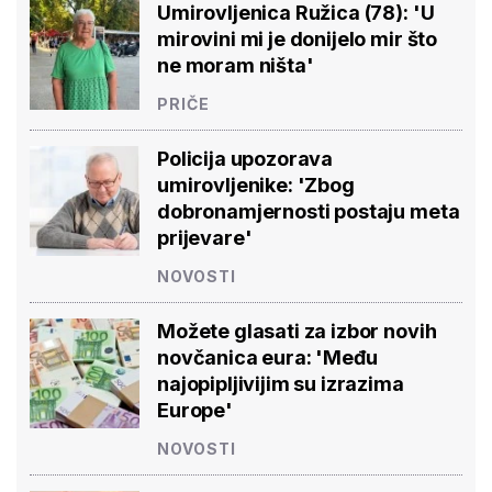
Umirovljenica Ružica (78): 'U
mirovini mi je donijelo mir što
ne moram ništa'
PRIČE
Policija upozorava
umirovljenike: 'Zbog
dobronamjernosti postaju meta
prijevare'
NOVOSTI
Možete glasati za izbor novih
novčanica eura: 'Među
najopipljivijim su izrazima
Europe'
NOVOSTI