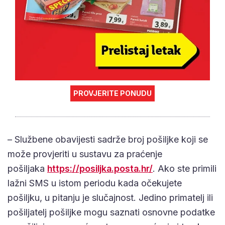
PROVJERITE PONUDU
– Službene obavijesti sadrže broj pošiljke koji se
može provjeriti u sustavu za praćenje
pošiljaka
https://posiljka.posta.hr/
. Ako ste primili
lažni SMS u istom periodu kada očekujete
pošiljku, u pitanju je slučajnost. Jedino primatelj ili
pošiljatelj pošiljke mogu saznati osnovne podatke