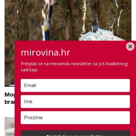
mirovina.hr
Pretplati se na mirovinski newsletter za još kvalitetnog
sadržaja
Moguće povećanje naknade za nezaposlene
branitelje: Znamo koliko ih je na burzi