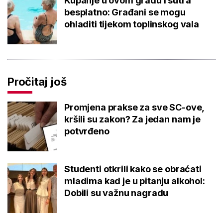
Kupanje u ovom gradu i sutra
besplatno: Građani se mogu
ohladiti tijekom toplinskog vala
Pročitaj još
Promjena prakse za sve SC-ove,
kršili su zakon? Za jedan nam je
potvrđeno
Studenti otkrili kako se obraćati
mladima kad je u pitanju alkohol:
Dobili su važnu nagradu