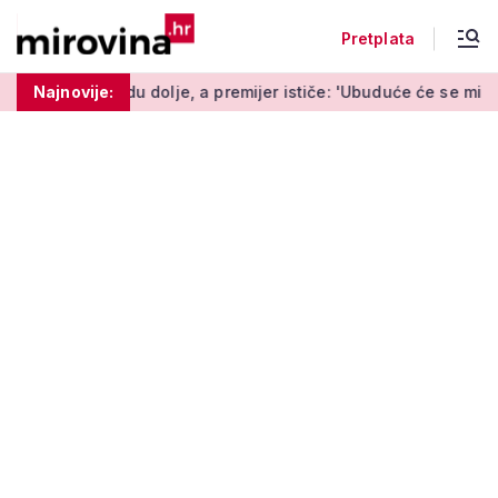
Pretplata
dolje, a premijer ističe: 'Ubuduće će se mijenjati svaki tjedan'
Najnovije: