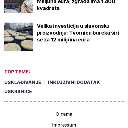
milijuna eura, zgrada ima 1.400
kvadrata
Velika investicija u slavonsku
proizvodnju: Tvornica bureka širi
se za 12 milijuna eura
TOP TEME:
USKLAĐIVANJE
INKLUZIVNI DODATAK
USKRSNICE
O nama
Impressum