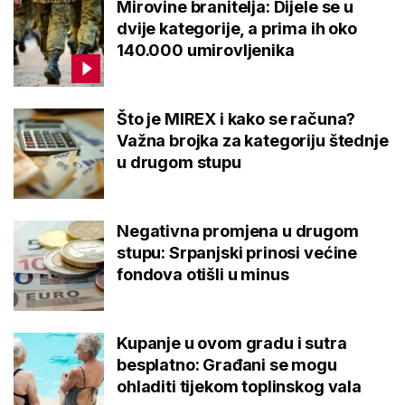
Mirovine branitelja: Dijele se u
dvije kategorije, a prima ih oko
140.000 umirovljenika
Što je MIREX i kako se računa?
Važna brojka za kategoriju štednje
u drugom stupu
Negativna promjena u drugom
stupu: Srpanjski prinosi većine
fondova otišli u minus
Kupanje u ovom gradu i sutra
besplatno: Građani se mogu
ohladiti tijekom toplinskog vala