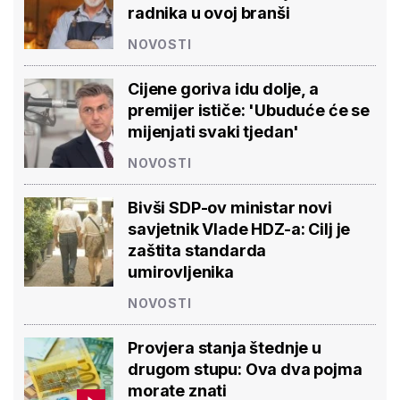
radnika u ovoj branši
NOVOSTI
Cijene goriva idu dolje, a
premijer ističe: 'Ubuduće će se
mijenjati svaki tjedan'
NOVOSTI
Bivši SDP-ov ministar novi
savjetnik Vlade HDZ-a: Cilj je
zaštita standarda
umirovljenika
NOVOSTI
Provjera stanja štednje u
drugom stupu: Ova dva pojma
morate znati