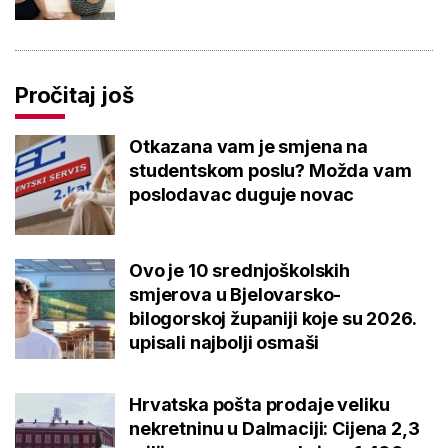
Pročitaj još
Otkazana vam je smjena na
studentskom poslu? Možda vam
poslodavac duguje novac
Ovo je 10 srednjoškolskih
smjerova u Bjelovarsko-
bilogorskoj županiji koje su 2026.
upisali najbolji osmaši
Hrvatska pošta prodaje veliku
nekretninu u Dalmaciji: Cijena 2,3