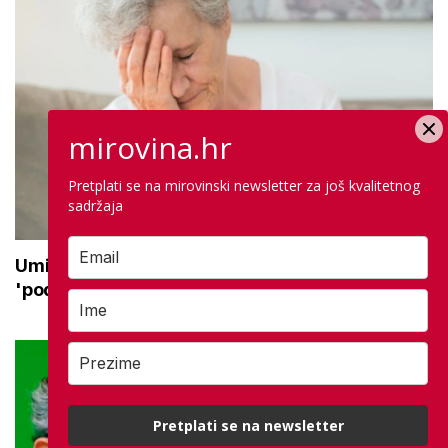
mirovina.hr
Pretplati se na mirovinski newsletter za još kvalitetnog
sadržaja
Umirovljenica ostala bez 24.000 eura: Novac
'podijelili' lažni policajac i taksist
Pretplati se na newsletter