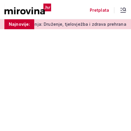
Pretplata
a: Druženje, tjelovježba i zdrava prehrana za umirovljenike
Najnovije: