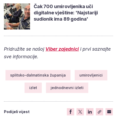
Čak 700 umirovljenika uči
digitalne vještine: 'Najstariji
sudionik ima 89 godina'
Pridružite se našoj
Viber zajednici
i prvi saznajte
sve informacije.
splitsko-dalmatinska županija
umirovljenici
izlet
jednodnevni izleti
Podijeli vijest