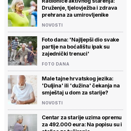
Radionice aktivnog starenja:
Druženje, tjelovježba i zdrava
prehrana za umirovljenike
NOVOSTI
Foto dana: 'Najljepši dio svake
partije na boćalištu ipak su
zajednički trenuci'
FOTO DANA
Male tajne hrvatskog jezika:
'Duljina' ili 'dužina' čekanja na
smještaj u dom za starije?
NOVOSTI
Centar za starije uzima opremu
za 492.000 eura: Na popisu su i