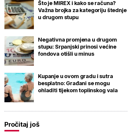
Što je MIREX i kako se računa?
Važna brojka za kategoriju štednje
u drugom stupu
Negativna promjena u drugom
stupu: Srpanjski prinosi većine
fondova otišli u minus
Kupanje u ovom gradu i sutra
besplatno: Građani se mogu
ohladiti tijekom toplinskog vala
Pročitaj još