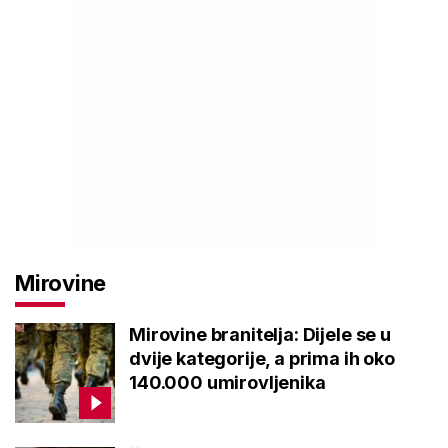
Mirovine
Mirovine branitelja: Dijele se u
dvije kategorije, a prima ih oko
140.000 umirovljenika