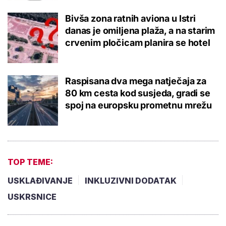
Bivša zona ratnih aviona u Istri
danas je omiljena plaža, a na starim
crvenim pločicam planira se hotel
Raspisana dva mega natječaja za
80 km cesta kod susjeda, gradi se
spoj na europsku prometnu mrežu
TOP TEME:
USKLAĐIVANJE
INKLUZIVNI DODATAK
USKRSNICE