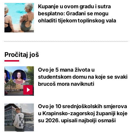
Kupanje u ovom gradu i sutra
besplatno: Građani se mogu
ohladiti tijekom toplinskog vala
Pročitaj još
Ovo je 5 mana života u
studentskom domu na koje se svaki
brucoš mora naviknuti
Ovo je 10 srednjoškolskih smjerova
u Krapinsko-zagorskoj županiji koje
su 2026. upisali najbolji osmaši