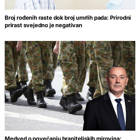
Broj rođenih raste dok broj umrlih pada: Prirodni
prirast svejedno je negativan
Medved o povećanju braniteljskih mirovina: