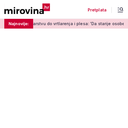
Pretplata
vu do vrtlarenja i plesa: 'Da starije osobe ne ostavimo same'
Najnovije: