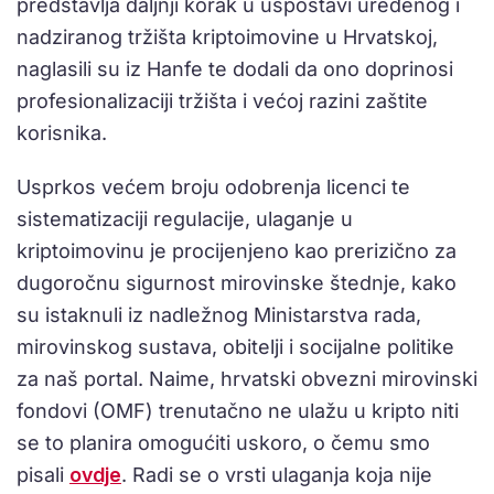
predstavlja daljnji korak u uspostavi uređenog i
nadziranog tržišta kriptoimovine u Hrvatskoj,
naglasili su iz Hanfe te dodali da ono doprinosi
profesionalizaciji tržišta i većoj razini zaštite
korisnika.
Usprkos većem broju odobrenja licenci te
sistematizaciji regulacije, ulaganje u
kriptoimovinu je procijenjeno kao prerizično za
dugoročnu sigurnost mirovinske štednje, kako
su istaknuli iz nadležnog Ministarstva rada,
mirovinskog sustava, obitelji i socijalne politike
za naš portal. Naime, hrvatski obvezni mirovinski
fondovi (OMF) trenutačno ne ulažu u kripto niti
se to planira omogućiti uskoro, o čemu smo
pisali
ovdje
. Radi se o vrsti ulaganja koja nije