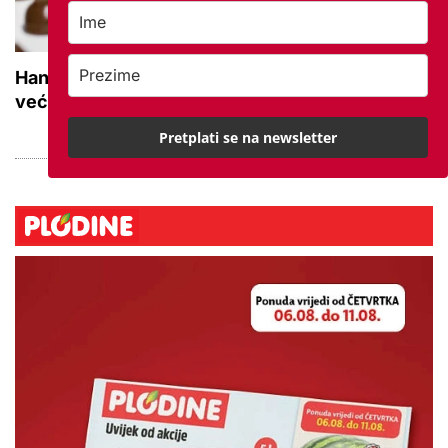
Hanfa odobrila preuzimanje Kraša: Pivac je
većinski vlasnik s preko 55 posto dionica
Pretplati se na newsletter