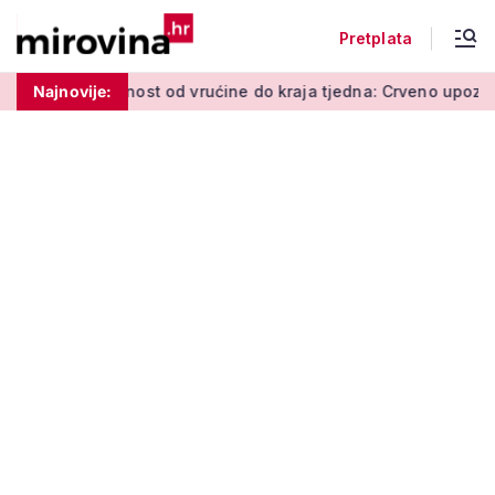
Pretplata
d vrućine do kraja tjedna: Crveno upozorenje vlada na ovom p
Najnovije: