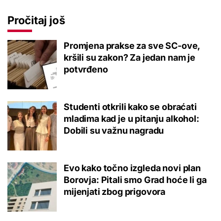
Pročitaj još
Promjena prakse za sve SC-ove,
kršili su zakon? Za jedan nam je
potvrđeno
Studenti otkrili kako se obraćati
mladima kad je u pitanju alkohol:
Dobili su važnu nagradu
Evo kako točno izgleda novi plan
Borovja: Pitali smo Grad hoće li ga
mijenjati zbog prigovora