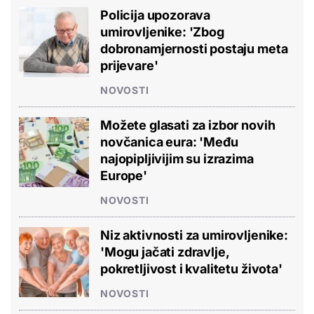
Policija upozorava
umirovljenike: 'Zbog
dobronamjernosti postaju meta
prijevare'
NOVOSTI
Možete glasati za izbor novih
novčanica eura: 'Među
najopipljivijim su izrazima
Europe'
NOVOSTI
Niz aktivnosti za umirovljenike:
'Mogu jačati zdravlje,
pokretljivost i kvalitetu života'
NOVOSTI