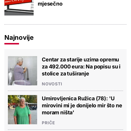
mjesečno
Najnovije
Centar za starije uzima opremu
za 492.000 eura: Na popisu su i
stolice za tuširanje
NOVOSTI
Umirovljenica Ružica (78): 'U
mirovini mi je donijelo mir što ne
moram ništa'
PRIČE