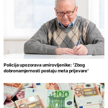
Policija upozorava umirovljenike: 'Zbog
dobronamjernosti postaju meta prijevare'