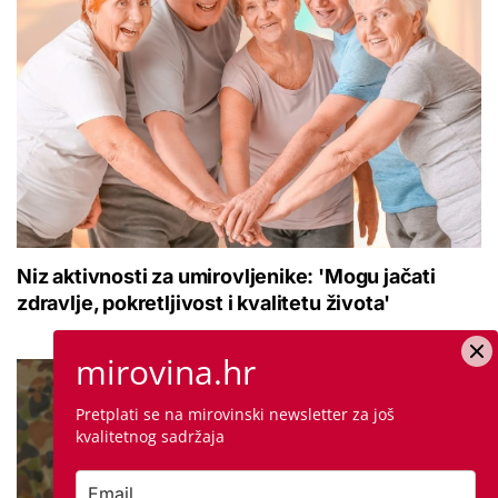
Niz aktivnosti za umirovljenike: 'Mogu jačati
zdravlje, pokretljivost i kvalitetu života'
mirovina.hr
Pretplati se na mirovinski newsletter za još
kvalitetnog sadržaja