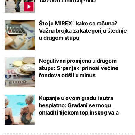
140.000 umirovljenika
Što je MIREX i kako se računa?
Važna brojka za kategoriju štednje
u drugom stupu
Negativna promjena u drugom
stupu: Srpanjski prinosi većine
fondova otišli u minus
Kupanje u ovom gradu i sutra
besplatno: Građani se mogu
ohladiti tijekom toplinskog vala