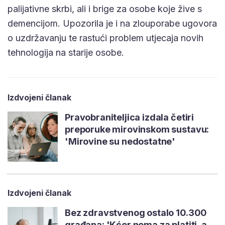
palijativne skrbi, ali i brige za osobe koje žive s
demencijom. Upozorila je i na zlouporabe ugovora
o uzdržavanju te rastući problem utjecaja novih
tehnologija na starije osobe.
Izdvojeni članak
Pravobraniteljica izdala četiri
preporuke mirovinskom sustavu:
'Mirovine su nedostatne'
Izdvojeni članak
Bez zdravstvenog ostalo 10.300
građana: 'Kćer nema za platiti, a