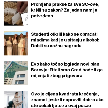
Promjena prakse za sve SC-ove,
kršili su zakon? Za jedan nam je
potvrđeno
Studenti otkrili kako se obraćati
mladima kad je u pitanju alkohol:
Dobili su važnu nagradu
Evo kako točno izgleda novi plan
Borovja: Pitali smo Grad hoće li ga
mijenjati zbog prigovora
Ovo je cijena kvadrata krečenja,
znamo i jeste li napravili dobro ako
ste čekali ljeto za ovaj posao