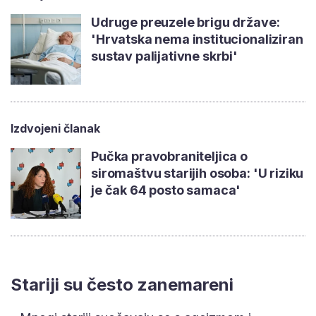
Udruge preuzele brigu države:
'Hrvatska nema institucionaliziran
sustav palijativne skrbi'
Izdvojeni članak
Pučka pravobraniteljica o
siromaštvu starijih osoba: 'U riziku
je čak 64 posto samaca'
Stariji su često zanemareni