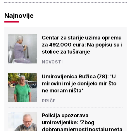
Najnovije
Centar za starije uzima opremu
za 492.000 eura: Na popisu su i
stolice za tuširanje
NOVOSTI
Umirovljenica Ružica (78): 'U
mirovini mi je donijelo mir što
ne moram ništa'
PRIČE
Policija upozorava
umirovljenike: 'Zbog
dobronamjernosti postaju meta