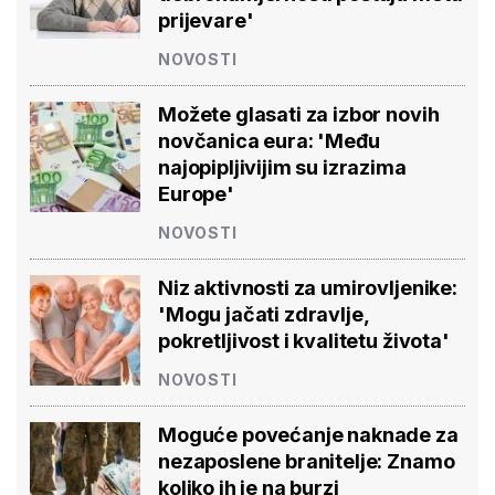
prijevare'
NOVOSTI
Možete glasati za izbor novih
novčanica eura: 'Među
najopipljivijim su izrazima
Europe'
NOVOSTI
Niz aktivnosti za umirovljenike:
'Mogu jačati zdravlje,
pokretljivost i kvalitetu života'
NOVOSTI
Moguće povećanje naknade za
nezaposlene branitelje: Znamo
koliko ih je na burzi