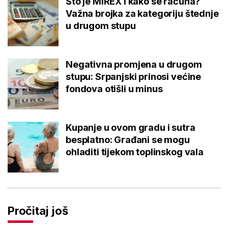
Što je MIREX i kako se računa?
Važna brojka za kategoriju štednje
u drugom stupu
Negativna promjena u drugom
stupu: Srpanjski prinosi većine
fondova otišli u minus
Kupanje u ovom gradu i sutra
besplatno: Građani se mogu
ohladiti tijekom toplinskog vala
Pročitaj još