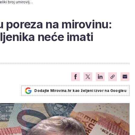
Lalovac o ukidanju poreza na mirovinu: 'Veliki broj umirovljenika neće imati koristi'
u poreza na mirovinu:
vljenika neće imati
Dodajte Mirovina.hr kao željeni izvor na Googleu