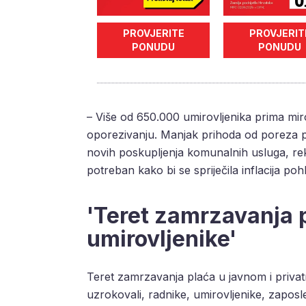
PROVJERITE
PROVJERIT
PONUDU
PONUDU
– Više od 650.000 umirovljenika prima mir
oporezivanju. Manjak prihoda od poreza po
novih poskupljenja komunalnih usluga, rek
potreban kako bi se spriječila inflacija poh
'Teret zamrzavanja 
umirovljenike'
Teret zamrzavanja plaća u javnom i privat
uzrokovali, radnike, umirovljenike, zapos