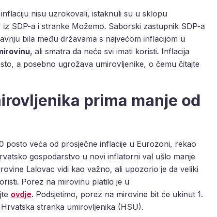
nflaciju nisu uzrokovali, istaknuli su u sklopu
' iz SDP-a i stranke Možemo. Saborski zastupnik SDP-a
ravnju bila među državama s najvećom inflacijom u
mirovinu
, ali smatra da neće svi imati koristi. Inflacija
sto, a posebno ugrožava umirovljenike, o čemu čitajte
irovljenika prima manje od
 80 posto veća od prosječne inflacije u Eurozoni, rekao
vatsko gospodarstvo u novi inflatorni val ušlo manje
ovine Lalovac vidi kao važno, ali upozorio je da veliki
risti. Porez na mirovinu platilo je u
jte
ovdje
. Podsjetimo, porez na mirovine bit će ukinut 1.
o Hrvatska stranka umirovljenika (HSU).