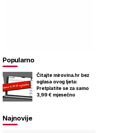
Popularno
Čitajte mirovina.hr bez
oglasa ovog ljeta:
Pretplatite se za samo
3,99 € mjesečno
Najnovije