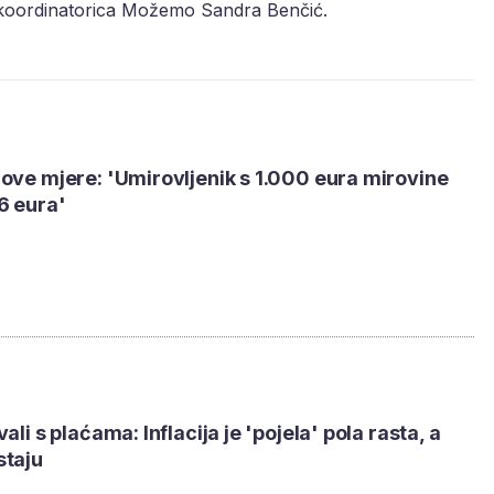
i koordinatorica Možemo Sandra Benčić.
ove mjere: 'Umirovljenik s 1.000 eura mirovine
6 eura'
ali s plaćama: Inflacija je 'pojela' pola rasta, a
staju