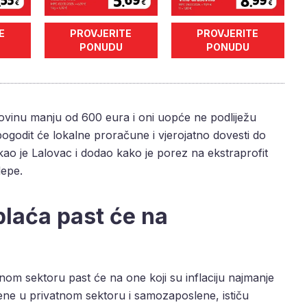
E
PROVJERITE
PROVJERITE
PONUDU
PONUDU
ovinu manju od 600 eura i oni uopće ne podliježu
godit će lokalne proračune i vjerojatno dovesti do
ao je Lalovac i dodao kako je porez na ekstraprofit
lepe.
plaća past će na
nom sektoru past će na one koji su inflaciju najmanje
lene u privatnom sektoru i samozaposlene, ističu