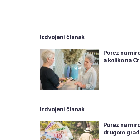
Izdvojeni članak
Porez na miro
a koliko na C
Izdvojeni članak
Porez na mirov
drugom grad