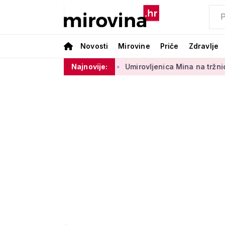
Novosti
Mirovine
Priče
Zdravlje
g sektora 50 centi
Najnovije:
Umirovljenica Mina na tržnici prodaje 45 