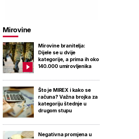
PROVJERITE
PROVJERITE
PROVJ
PONUDU
PONUDU
PON
Mirovine
Mirovine branitelja:
Dijele se u dvije
kategorije, a prima ih oko
140.000 umirovljenika
Što je MIREX i kako se
računa? Važna brojka za
kategoriju štednje u
drugom stupu
Negativna promjena u