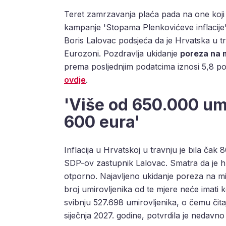
Teret zamrzavanja plaća pada na one koji i
kampanje 'Stopama Plenkovićeve inflacije
Boris Lalovac podsjeća da je Hrvatska u t
Eurozoni. Pozdravlja ukidanje
poreza na 
prema posljednjim podatcima iznosi 5,8 po
ovdje
.
'Više od 650.000 um
600 eura'
Inflacija u Hrvatskoj u travnju je bila čak
SDP-ov zastupnik Lalovac. Smatra da je hr
otporno. Najavljeno ukidanje poreza na mir
broj umirovljenika od te mjere neće imati ko
svibnju 527.698 umirovljenika, o čemu čita
siječnja 2027. godine, potvrdila je nedavn