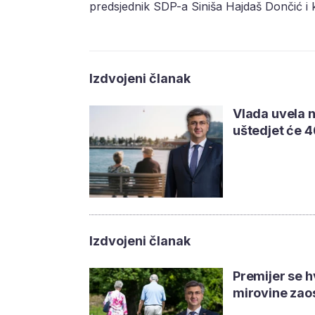
predsjednik SDP-a Siniša Hajdaš Dončić 
Izdvojeni članak
Vlada uvela n
uštedjet će 4
Izdvojeni članak
Premijer se hv
mirovine zao