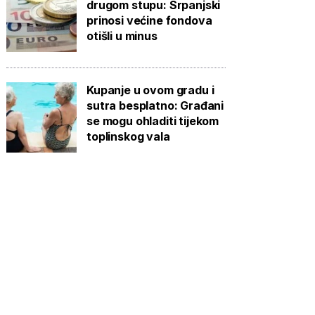
drugom stupu: Srpanjski
prinosi većine fondova
otišli u minus
Kupanje u ovom gradu i
sutra besplatno: Građani
se mogu ohladiti tijekom
toplinskog vala