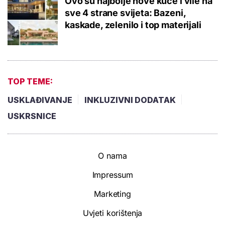
Ovo su najbolje nove kuće i vile na
sve 4 strane svijeta: Bazeni,
kaskade, zelenilo i top materijali
TOP TEME:
USKLAĐIVANJE
INKLUZIVNI DODATAK
USKRSNICE
O nama
Impressum
Marketing
Uvjeti korištenja