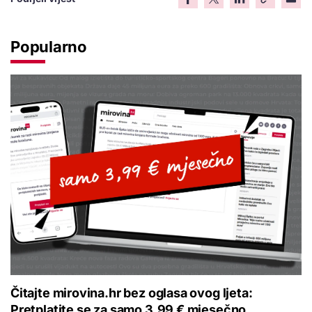
Popularno
Čitajte mirovina.hr bez oglasa ovog ljeta:
Pretplatite se za samo 3,99 € mjesečno