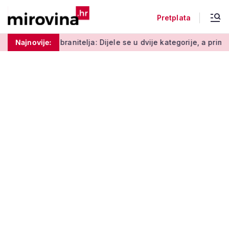
Pretplata
nitelja: Dijele se u dvije kategorije, a prima ih oko 140.000 um
Najnovije: