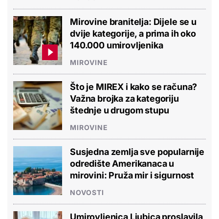
Mirovine branitelja: Dijele se u
dvije kategorije, a prima ih oko
140.000 umirovljenika
MIROVINE
Što je MIREX i kako se računa?
Važna brojka za kategoriju
štednje u drugom stupu
MIROVINE
Susjedna zemlja sve popularnije
odredište Amerikanaca u
mirovini: Pruža mir i sigurnost
NOVOSTI
Umirovljenica Ljubica proslavila