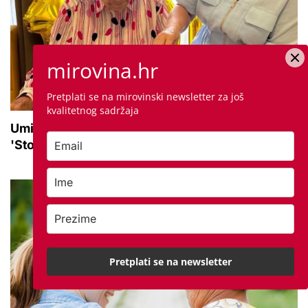
mirovina.hr
Pretplati se na mirovinski newsletter za još
kvalitetnog sadržaja
Umirovljenica Ljubica proslavila 100 godina:
'Stoljeće uspomena, ljubavi i mudrosti'
Pretplati se na newsletter