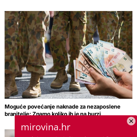
Moguće povećanje naknade za nezaposlene
branitelje: Znamo koliko ih je na burzi
mirovina.hr