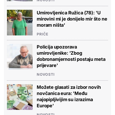
Umirovljenica Ružica (78): 'U
mirovini mi je donijelo mir što ne
moram ništa'
PRIČE
Policija upozorava
umirovljenike: 'Zbog
dobronamjernosti postaju meta
prijevare'
NOVOSTI
Možete glasati za izbor novih
novčanica eura: 'Među
najopipljivijim su izrazima
Europe'
NOVOSTI