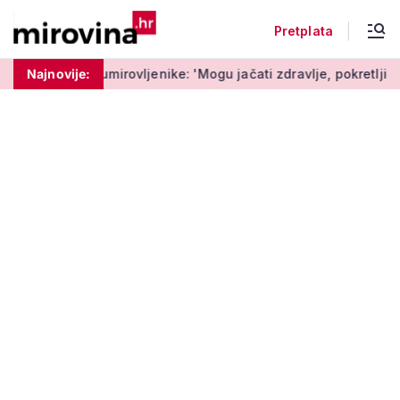
Pretplata
rovljenike: 'Mogu jačati zdravlje, pokretljivost i kvalitetu život
Najnovije: