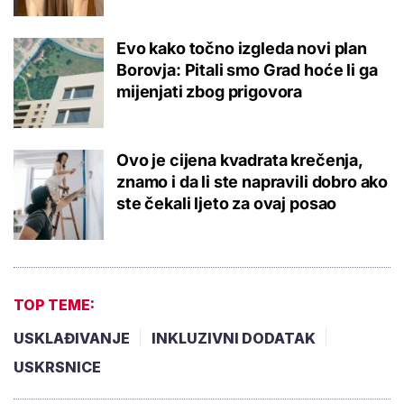
Evo kako točno izgleda novi plan
Borovja: Pitali smo Grad hoće li ga
mijenjati zbog prigovora
Ovo je cijena kvadrata krečenja,
znamo i da li ste napravili dobro ako
ste čekali ljeto za ovaj posao
TOP TEME:
USKLAĐIVANJE
INKLUZIVNI DODATAK
USKRSNICE