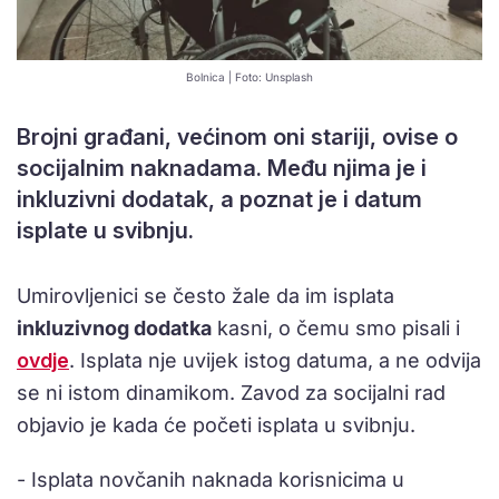
Bolnica | Foto: Unsplash
Brojni građani, većinom oni stariji, ovise o
socijalnim naknadama. Među njima je i
inkluzivni dodatak, a poznat je i datum
isplate u svibnju.
Umirovljenici se često žale da im isplata
inkluzivnog dodatka
kasni, o čemu smo pisali i
ovdje
. Isplata nje uvijek istog datuma, a ne odvija
se ni istom dinamikom. Zavod za socijalni rad
objavio je kada će početi isplata u svibnju.
- Isplata novčanih naknada korisnicima u