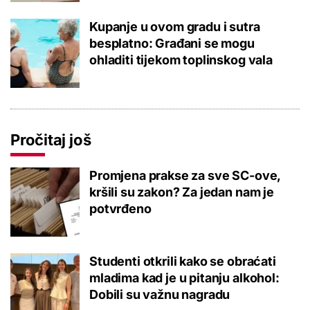
Kupanje u ovom gradu i sutra
besplatno: Građani se mogu
ohladiti tijekom toplinskog vala
Pročitaj još
Promjena prakse za sve SC-ove,
kršili su zakon? Za jedan nam je
potvrđeno
Studenti otkrili kako se obraćati
mladima kad je u pitanju alkohol:
Dobili su važnu nagradu