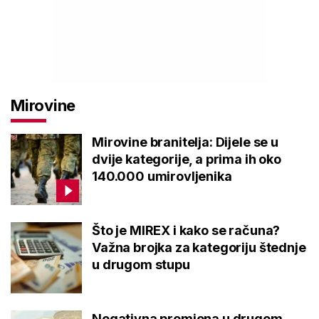
Mirovine
Mirovine branitelja: Dijele se u
dvije kategorije, a prima ih oko
140.000 umirovljenika
Što je MIREX i kako se računa?
Važna brojka za kategoriju štednje
u drugom stupu
Negativna promjena u drugom