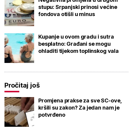
stupu: Srpanjski prinosi većine
fondova otišli u minus
Kupanje u ovom gradu i sutra
besplatno: Građani se mogu
ohladiti tijekom toplinskog vala
Pročitaj još
Promjena prakse za sve SC-ove,
kršili su zakon? Za jedan nam je
potvrđeno