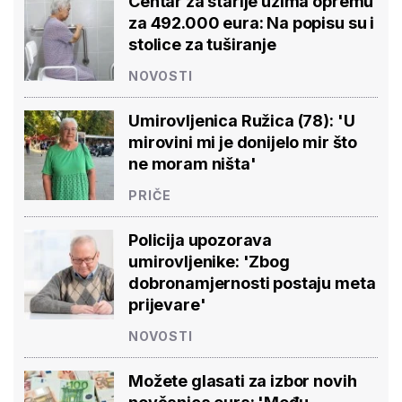
Centar za starije uzima opremu
za 492.000 eura: Na popisu su i
stolice za tuširanje
NOVOSTI
Umirovljenica Ružica (78): 'U
mirovini mi je donijelo mir što
ne moram ništa'
PRIČE
Policija upozorava
umirovljenike: 'Zbog
dobronamjernosti postaju meta
prijevare'
NOVOSTI
Možete glasati za izbor novih