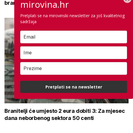
mirovina.hr
branitelje: Znamo koliko ih je na burzi
Pretplati se na mirovinski newsletter za još kvalitetnog
sadržaja
Pretplati se na newsletter
Branitelji će umjesto 2 eura dobiti 3: Za mjesec
dana neborbenog sektora 50 centi