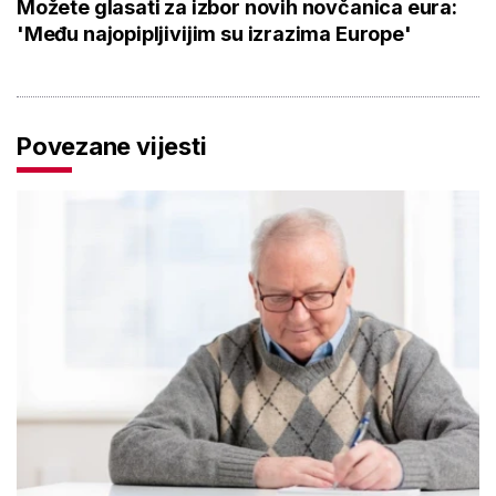
Možete glasati za izbor novih novčanica eura:
'Među najopipljivijim su izrazima Europe'
Povezane vijesti