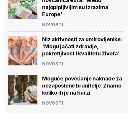
novčanica eura: 'Među
najopipljivijim su izrazima
Europe'
NOVOSTI
Niz aktivnosti za umirovljenike:
'Mogu jačati zdravlje,
pokretljivost i kvalitetu života'
NOVOSTI
Moguće povećanje naknade za
nezaposlene branitelje: Znamo
koliko ih je na burzi
NOVOSTI