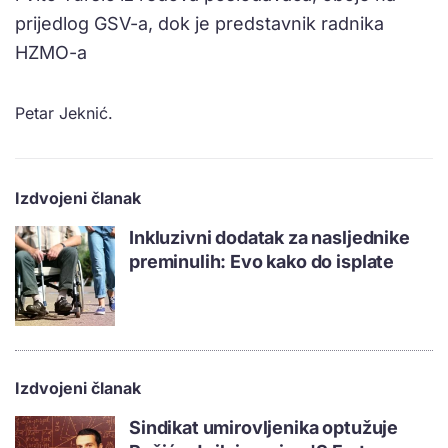
prijedlog GSV-a, dok je predstavnik radnika
HZMO-a
Petar Jeknić.
Izdvojeni članak
Inkluzivni dodatak za nasljednike
preminulih: Evo kako do isplate
Izdvojeni članak
Sindikat umirovljenika optužuje