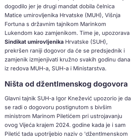
dogodilo jer je drugi mandat dobila čelnica
Matice umirovljenika Hrvatske (MUH), Višnja
Fortuna s državnim tajnikom Marinkom
Lukendom kao zamjenikom. Time je, upozorava
Sindikat umirovljenika
Hrvatske (SUH),
prekršen raniji dogovor da će se predsjednik i
zamjenik izmjenjivati kružno svakih godinu dana
iz redova MUH-a, SUH-a i Ministarstva.
Ništa od džentlmenskog dogovora
Glavni tajnik SUH-a Igor Knežević upozorio je da
se radi o dogovoru postignutom s bivšim
ministrom Marinom Piletićem pri ustrojavanju
ovog Vijeća krajem 2024. godine kada je i sam
Piletić tada upotrijebio naziv o 'džentlmenskom