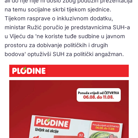
ali do nje nije ni došlo zbog podužih prezentacija
na temu socijalne skrbi tijekom sjednice.
Tijekom rasprave o inkluzivnom dodatku,
ministar Ružić poručio je predstavnicima SUH-a
u Vijeću da 'ne koriste tuđe sudbine u javnom
prostoru za dobivanje političkih i drugih
bodova' optuživši SUH za politički angažman.