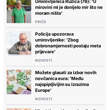
Umirovljenica Ružica (78): 'U
mirovini mi je donijelo mir što ne
moram ništa'
PRIČE
Policija upozorava
umirovljenike: 'Zbog
dobronamjernosti postaju meta
prijevare'
NOVOSTI
Možete glasati za izbor novih
novčanica eura: 'Među
najopipljivijim su izrazima
Europe'
NOVOSTI