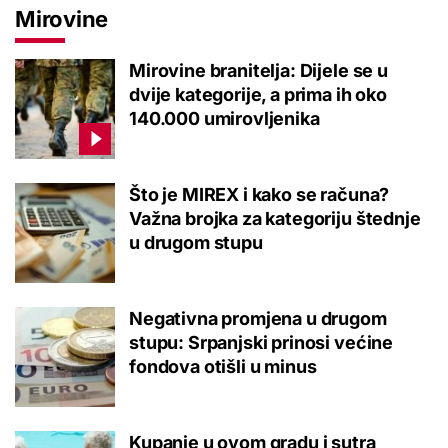
Mirovine
Mirovine branitelja: Dijele se u
dvije kategorije, a prima ih oko
140.000 umirovljenika
Što je MIREX i kako se računa?
Važna brojka za kategoriju štednje
u drugom stupu
Negativna promjena u drugom
stupu: Srpanjski prinosi većine
fondova otišli u minus
Kupanje u ovom gradu i sutra