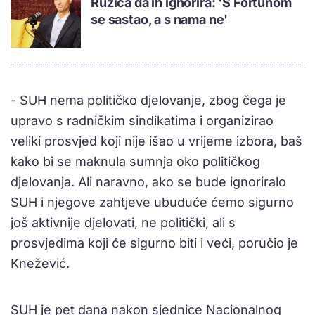
Ružića da ih ignorira: 'S Fortunom
se sastao, a s nama ne'
- SUH nema političko djelovanje, zbog čega je
upravo s radničkim sindikatima i organizirao
veliki prosvjed koji nije išao u vrijeme izbora, baš
kako bi se maknula sumnja oko političkog
djelovanja. Ali naravno, ako se bude ignoriralo
SUH i njegove zahtjeve ubuduće ćemo sigurno
još aktivnije djelovati, ne politički, ali s
prosvjedima koji će sigurno biti i veći, poručio je
Knežević.
SUH je pet dana nakon sjednice Nacionalnog