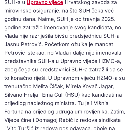
SUH-a u
Upravno vijeće
Hrvatskog zavoda za
mirovinsko osiguranje, na što SUH čeka već
godinu dana. Naime, SUH je od travnja 2025.
godine zatražio imenovanje svog kandidata, no
Vlada nije razriješila bivšu predsjednicu SUH-a
Jasnu Petrović. Početkom ožujka je mandat
Petrović istekao, no Vlada i dalje nije imenovala
predstavnika SUH-a u Upravno vijeće HZMO-a,
zbog čega su predstavnici SUH-a zatražili da se
to konačno riješi. U Upravnom vijeću HZMO-a su
trenutačno Melita Čičak, Mirela Kovač Jagar,
Silvano Hrelja i Ema Culi (HSU) kao kandidati na
prijedlog nadležnog ministra. Tu je i Višnja
Fortuna na prijedlog udruga umirovljenika. Zatim,
Vijeće čine i Domagoj Rebić iz redova sindikata
i Vito Turšić​ iz redova poslodavaca, oboje na