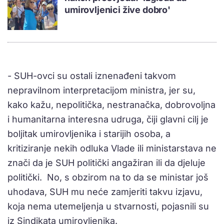
umirovljenici žive dobro'
- SUH-ovci su ostali iznenađeni takvom
nepravilnom interpretacijom ministra, jer su,
kako kažu, nepolitička, nestranačka, dobrovoljna
i humanitarna interesna udruga, čiji glavni cilj je
boljitak umirovljenika i starijih osoba, a
kritiziranje nekih odluka Vlade ili ministarstava ne
znači da je SUH politički angažiran ili da djeluje
politički. No, s obzirom na to da se ministar još
uhodava, SUH mu neće zamjeriti takvu izjavu,
koja nema utemeljenja u stvarnosti, pojasnili su
iz Sindikata umirovljenika.