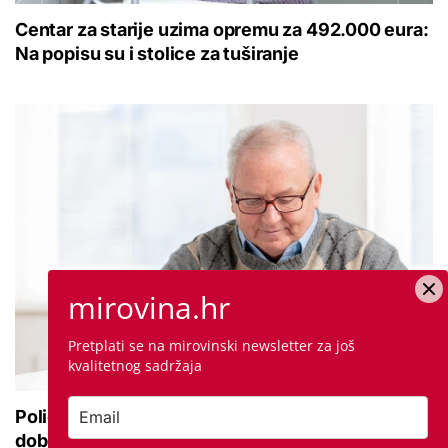
Centar za starije uzima opremu za 492.000 eura:
Na popisu su i stolice za tuširanje
mirovina.hr
Pretplati se na mirovinski newsletter za još
kvalitetnog sadržaja
Policija upozorava umirovljenike: 'Zbog
dobronamjernosti postaju meta prijevare'