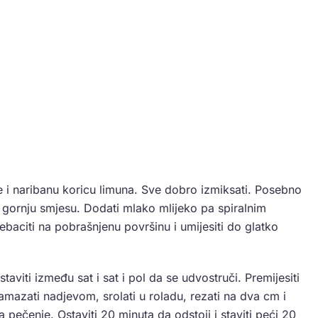
je i naribanu koricu limuna. Sve dobro izmiksati. Posebno
i gornju smjesu. Dodati mlako mlijeko pa spiralnim
ebaciti na pobrašnjenu površinu i umijesiti do glatko
staviti između sat i sat i pol da se udvostruči. Premijesiti
Namazati nadjevom, srolati u roladu, rezati na dva cm i
za pečenje. Ostaviti 20 minuta da odstoji i staviti peći 20