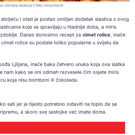
a i mirisna slastica! | foto: mirovina.hr
 stoljeću i otad je postao omiljen dodatak slastica s ovog
sticama koje se spravljaju u hladnije doba, a miris
razdoblje. Danas donosimo recept za
cimet rolice
, inače
 cimet rolice su postale toliko popularne u svijetu da
pođa Ljiljana, inače baka četvero unuka koja ova slatka
že nam kako se oni odmah razvesele čim osjete miris
icu koja nisu bomboni ili čokolada.
 sati jer je tijesto potrebno ostaviti na toplo da se
pripremu, a skoro sve sastojke već imate doma.