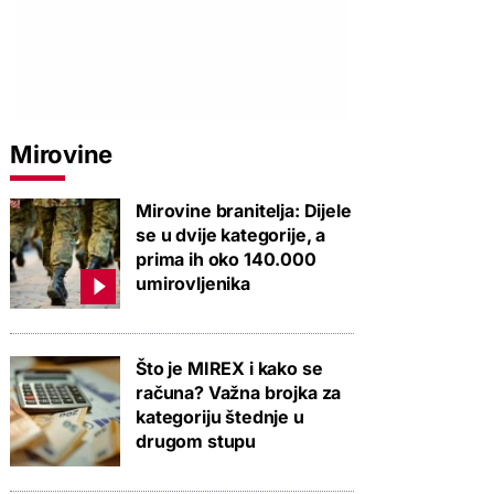
Mirovine
Mirovine branitelja: Dijele
se u dvije kategorije, a
prima ih oko 140.000
umirovljenika
Što je MIREX i kako se
računa? Važna brojka za
kategoriju štednje u
drugom stupu