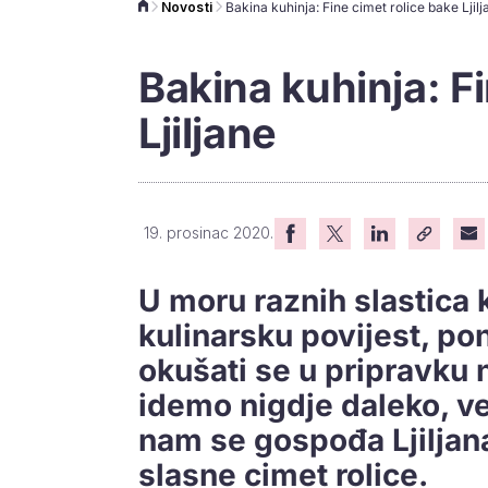
Novosti
Bakina kuhinja: Fine cimet rolice bake Ljilj
Bakina kuhinja: F
Ljiljane
19. prosinac 2020.
U moru raznih slastica 
kulinarsku povijest, pon
okušati se u pripravku 
idemo nigdje daleko, ve
nam se gospođa Ljiljana
slasne cimet rolice.