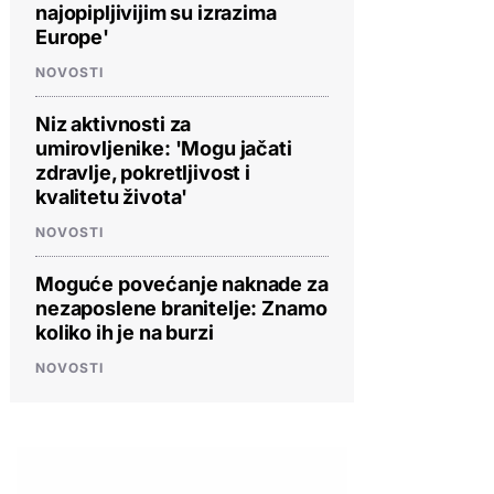
najopipljivijim su izrazima
Europe'
NOVOSTI
Niz aktivnosti za
umirovljenike: 'Mogu jačati
zdravlje, pokretljivost i
kvalitetu života'
NOVOSTI
Moguće povećanje naknade za
nezaposlene branitelje: Znamo
koliko ih je na burzi
PROVJERITE PONUDU
PROVJERITE PONUDU
PROVJERIT
NOVOSTI