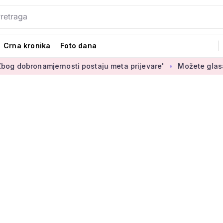
Crna kronika
Foto dana
amjernosti postaju meta prijevare'
Možete glasati za izbor