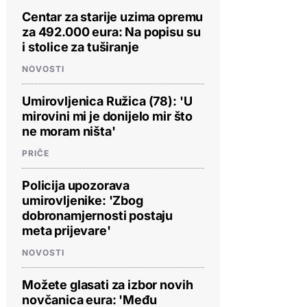
Centar za starije uzima opremu
za 492.000 eura: Na popisu su
i stolice za tuširanje
NOVOSTI
Umirovljenica Ružica (78): 'U
mirovini mi je donijelo mir što
ne moram ništa'
PRIČE
Policija upozorava
umirovljenike: 'Zbog
dobronamjernosti postaju
meta prijevare'
NOVOSTI
Možete glasati za izbor novih
novčanica eura: 'Među