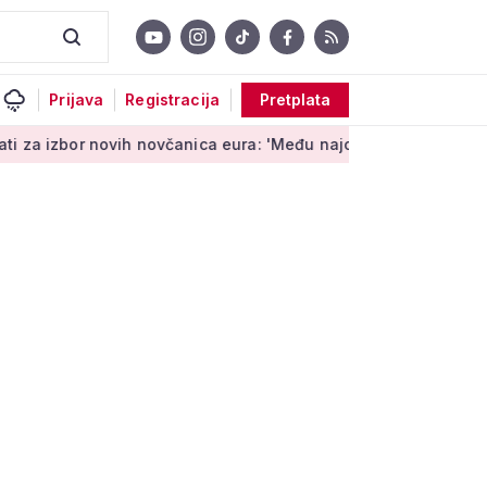
Prijava
Registracija
Pretplata
 novih novčanica eura: 'Među najopipljivijim su izrazima Europe