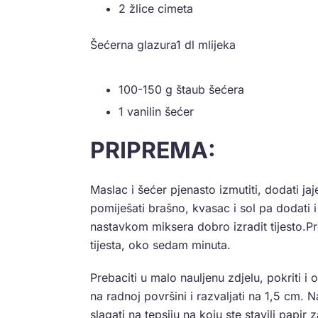
2 žlice cimeta
Šećerna glazura1 dl mlijeka
100-150 g štaub šećera
1 vanilin šećer
PRIPREMA:
Maslac i šećer pjenasto izmutiti, dodati ja
pomiješati brašno, kvasac i sol pa dodati 
nastavkom miksera dobro izradit tijesto.Pr
tijesta, oko sedam minuta.
Prebaciti u malo nauljenu zdjelu, pokriti i o
na radnoj površini i razvaljati na 1,5 cm. 
slagati na tepsiju na koju ste stavili papir 