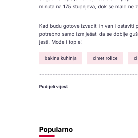
minuta na 175 stupnjeva, dok se malo ne 
Kad budu gotove izvaditi ih van i ostaviti p
potrebno samo izmiješati da se dobije gušć
jesti. Može i tople!
bakina kuhinja
cimet rolice
c
Podijeli vijest
Popularno