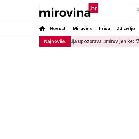
Novosti
Mirovine
Priče
Zdravlje
 moram ništa'
Policija upozorava umirovljenike: 'Zbog dobron
Najnovije: