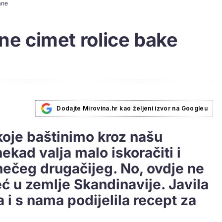
ane
ine cimet rolice bake
Dodajte Mirovina.hr kao željeni izvor na Googleu
koje baštinimo kroz našu
ekad valja malo iskoračiti i
nečeg drugačijeg. No, ovdje ne
ć u zemlje Skandinavije. Javila
 i s nama podijelila recept za