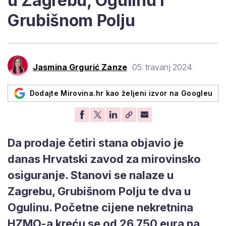
u Zagrebu, Ogulinu i
Grubišnom Polju
Jasmina Grgurić Zanze
05. travanj 2024.
Dodajte Mirovina.hr kao željeni izvor na Googleu
Da prodaje četiri stana objavio je
danas Hrvatski zavod za mirovinsko
osiguranje. Stanovi se nalaze u
Zagrebu, Grubišnom Polju te dva u
Ogulinu. Početne cijene nekretnina
HZMO-a kreću se od 26.750 eura pa