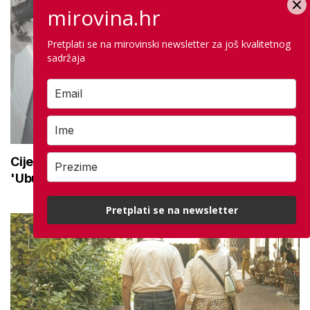
mirovina.hr
Pretplati se na mirovinski newsletter za još kvalitetnog
sadržaja
Cijene goriva idu dolje, a premijer ističe:
'Ubuduće će se mijenjati svaki tjedan'
Pretplati se na newsletter