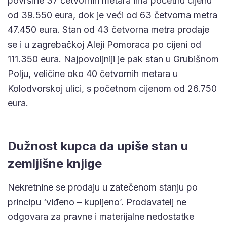
površine 37 četvornih metara ima početnu cijenu
od 39.550 eura, dok je veći od 63 četvorna metra
47.450 eura. Stan od 43 četvorna metra prodaje
se i u zagrebačkoj Aleji Pomoraca po cijeni od
111.350 eura. Najpovoljniji je pak stan u Grubišnom
Polju, veličine oko 40 četvornih metara u
Kolodvorskoj ulici, s početnom cijenom od 26.750
eura.
Dužnost kupca da upiše stan u
zemljišne knjige
Nekretnine se prodaju u zatečenom stanju po
principu ‘viđeno – kupljeno’. Prodavatelj ne
odgovara za pravne i materijalne nedostatke