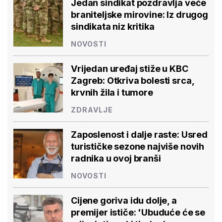
Jedan sindikat pozdravlja veće
braniteljske mirovine: Iz drugog
sindikata niz kritika
NOVOSTI
Vrijedan uređaj stiže u KBC
Zagreb: Otkriva bolesti srca,
krvnih žila i tumore
ZDRAVLJE
Zaposlenost i dalje raste: Usred
turističke sezone najviše novih
radnika u ovoj branši
NOVOSTI
Cijene goriva idu dolje, a
premijer ističe: 'Ubuduće će se