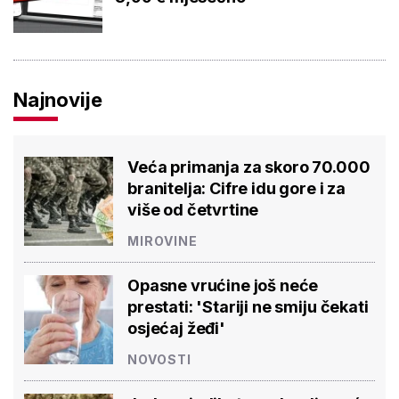
Najnovije
Veća primanja za skoro 70.000
branitelja: Cifre idu gore i za
više od četvrtine
MIROVINE
Opasne vrućine još neće
prestati: 'Stariji ne smiju čekati
osjećaj žeđi'
NOVOSTI