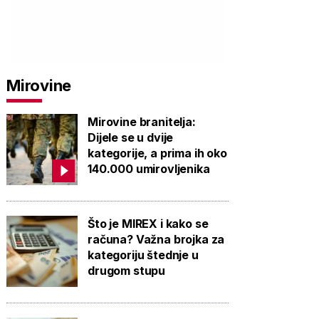
Mirovine
Mirovine branitelja:
Dijele se u dvije
kategorije, a prima ih oko
140.000 umirovljenika
Što je MIREX i kako se
računa? Važna brojka za
kategoriju štednje u
drugom stupu