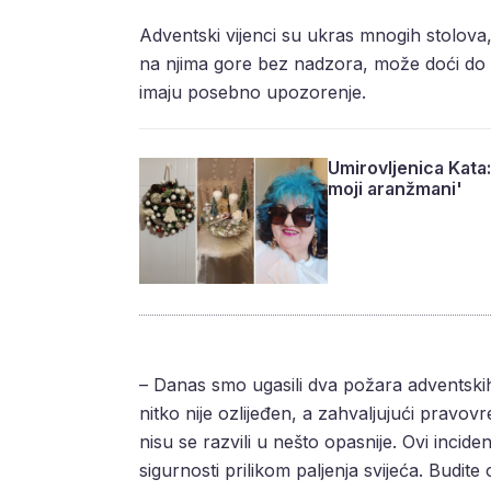
Adventski vijenci su ukras mnogih stolova, 
na njima gore bez nadzora, može doći do 
imaju posebno upozorenje.
Umirovljenica Kata
moji aranžmani'
– Danas smo ugasili dva požara adventskih v
nitko nije ozlijeđen, a zahvaljujući pravovr
nisu se razvili u nešto opasnije. Ovi inci
sigurnosti prilikom paljenja svijeća. Budite