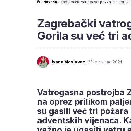
Novosti
Zagrebački vatrog
Gorila su već tri 
Ivana Moslavac
23. prosinac 2024.
Vatrogasna postrojba 
na oprez prilikom paljen
su gasili već tri poža
adventskih vijenaca. K
važno je ugasiti vatru