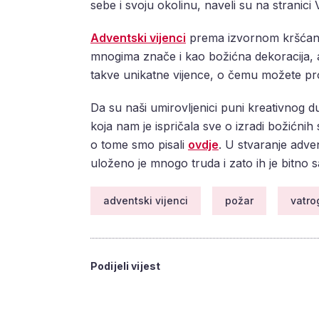
sebe i svoju okolinu, naveli su na stranic
Adventski vijenci
prema izvornom kršćansk
mnogima znače i kao božićna dekoracija, a
takve unikatne vijence, o čemu možete pro
Da su naši umirovljenici puni kreativnog d
koja nam je ispričala sve o izradi božićnih
o tome smo pisali
ovdje
. U stvaranje adve
uloženo je mnogo truda i zato ih je bitno 
adventski vijenci
požar
vatro
Podijeli vijest