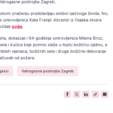
i Vatrogasne postrojbe Zagreb.
om značenju predstavljaju simbol vječnoga života. No,
 umirovljenica Kata Franjić Abramić iz Osijeka stvara
čitati
ovdje
.
uha, dokazuje i 64-godišnja umirovljenica Milena Broz,
 sela i kućica koje pomno slaže u toplu božićnu cjelinu, a
ntskih vijenaca, božićnih sela i druge božićne dekoracije
sačuvati od požara.
gasci
Vatrogasna postrojba Zagreb