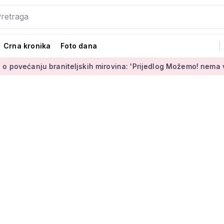
Crna kronika
Foto dana
niteljskih mirovina: 'Prijedlog Možemo! nema veze s Vladinim