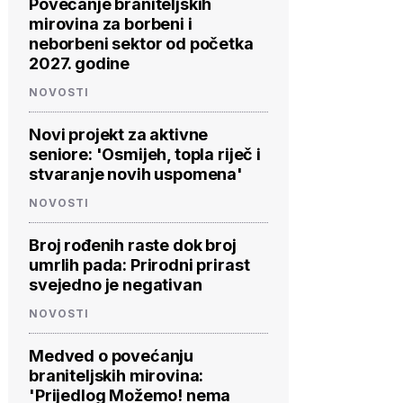
Povećanje braniteljskih
mirovina za borbeni i
neborbeni sektor od početka
2027. godine
NOVOSTI
Novi projekt za aktivne
seniore: 'Osmijeh, topla riječ i
stvaranje novih uspomena'
NOVOSTI
Broj rođenih raste dok broj
umrlih pada: Prirodni prirast
svejedno je negativan
NOVOSTI
Medved o povećanju
braniteljskih mirovina:
'Prijedlog Možemo! nema