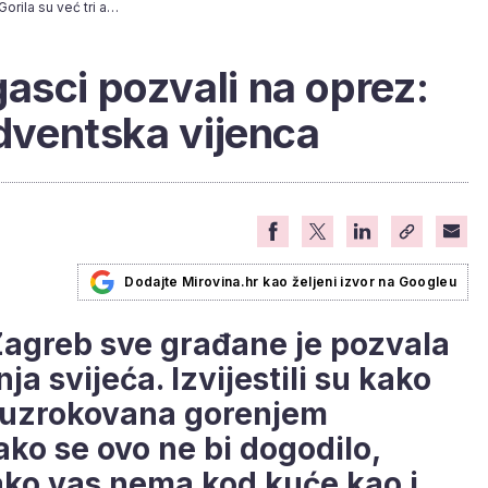
Zagrebački vatrogasci pozvali na oprez: Gorila su već tri adventska vijenca
asci pozvali na oprez:
adventska vijenca
Dodajte Mirovina.hr kao željeni izvor na Googleu
Zagreb sve građane je pozvala
ja svijeća. Izvijestili su kako
ra uzrokovana gorenjem
ako se ovo ne bi dogodilo,
 ako vas nema kod kuće kao i