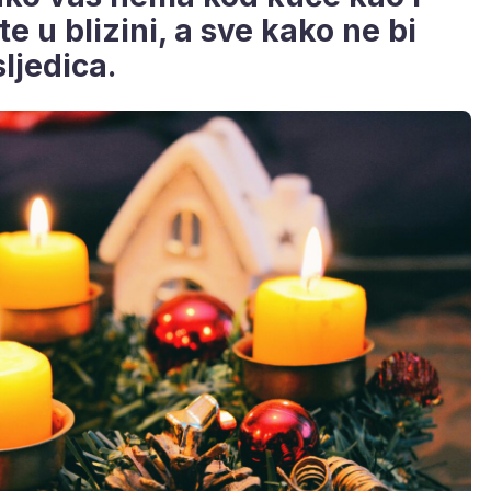
e u blizini, a sve kako ne bi
ljedica.