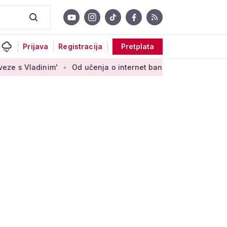
Prijava
Registracija
Pretplata
'
Od učenja o internet bankarstvu do vrtlarenja i plesa: 'D