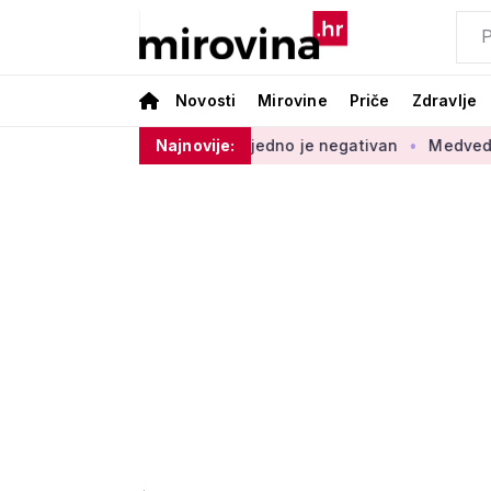
Novosti
Mirovine
Priče
Zdravlje
rirodni prirast svejedno je negativan
Najnovije:
Medved o povećanju bra