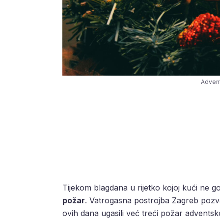
Advent
Tijekom blagdana u rijetko kojoj kući ne g
požar
. Vatrogasna postrojba Zagreb pozvala
ovih dana ugasili već treći požar adventsk