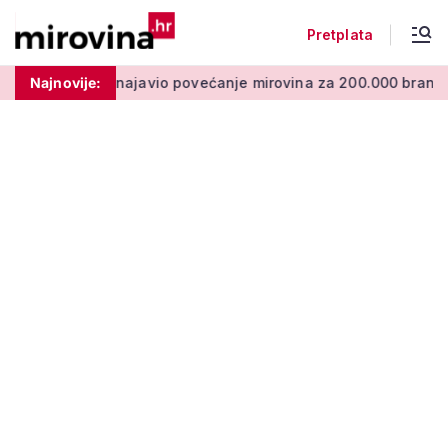
Pretplata
javio povećanje mirovina za 200.000 branitelja: Zakon u proce
Najnovije: