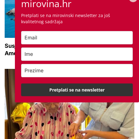
mirovina.hr
Pretplati se na mirovinski newsletter za još
kvalitetnog sadržaja
Susjedna zemlja sve popularnije odredište
Amerikanaca u mirovini: Pruža mir i sigurnost
Pretplati se na newsletter