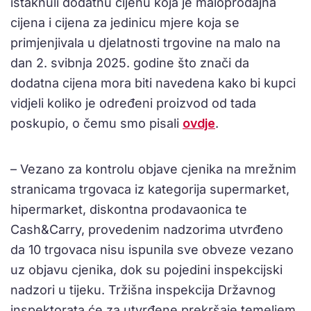
istaknuli dodatnu cijenu koja je maloprodajna
cijena i cijena za jedinicu mjere koja se
primjenjivala u djelatnosti trgovine na malo na
dan 2. svibnja 2025. godine što znači da
dodatna cijena mora biti navedena kako bi kupci
vidjeli koliko je određeni proizvod od tada
poskupio, o čemu smo pisali
ovdje
.
– Vezano za kontrolu objave cjenika na mrežnim
stranicama trgovaca iz kategorija supermarket,
hipermarket, diskontna prodavaonica te
Cash&Carry, provedenim nadzorima utvrđeno
da 10 trgovaca nisu ispunila sve obveze vezano
uz objavu cjenika, dok su pojedini inspekcijski
nadzori u tijeku. Tržišna inspekcija Državnog
inspektorata će za utvrđene prekršaje temeljem