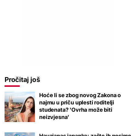
Pročitaj još
Hoće li se zbog novog Zakona o
najmu u priču uplesti roditelji
studenata? 'Ovrha može biti
neizvjesna'
Havaianas japanke: zašto ih nosimo