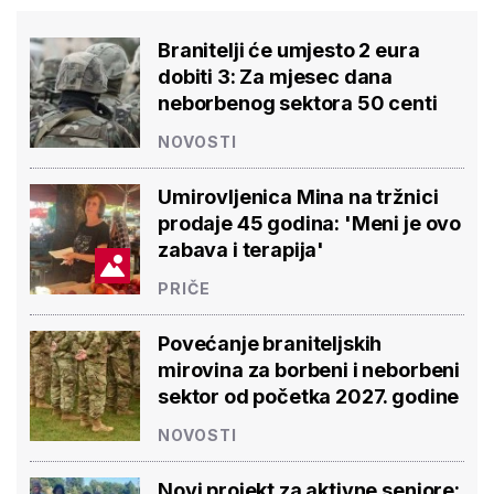
Branitelji će umjesto 2 eura
dobiti 3: Za mjesec dana
neborbenog sektora 50 centi
NOVOSTI
Umirovljenica Mina na tržnici
prodaje 45 godina: 'Meni je ovo
zabava i terapija'
PRIČE
Povećanje braniteljskih
mirovina za borbeni i neborbeni
sektor od početka 2027. godine
NOVOSTI
Novi projekt za aktivne seniore: