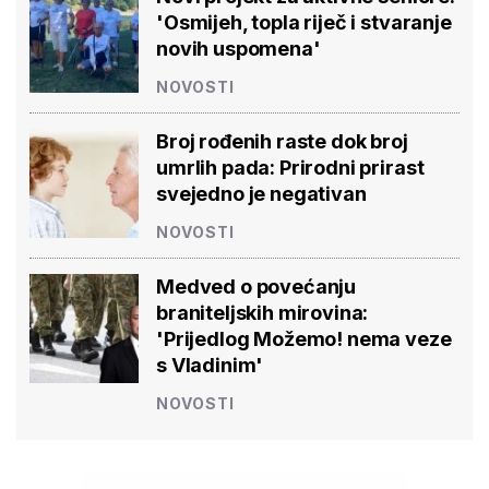
'Osmijeh, topla riječ i stvaranje
novih uspomena'
NOVOSTI
Broj rođenih raste dok broj
umrlih pada: Prirodni prirast
svejedno je negativan
NOVOSTI
Medved o povećanju
braniteljskih mirovina:
'Prijedlog Možemo! nema veze
s Vladinim'
NOVOSTI