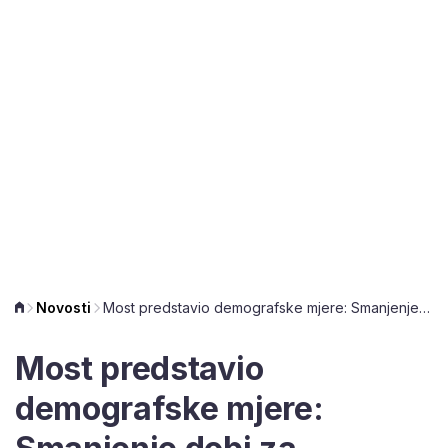
Novosti
Most predstavio demografske mjere: Smanjenje dobi za umirovljenje majki, roditeljski dopust za bake i djedove
Most predstavio
demografske mjere: