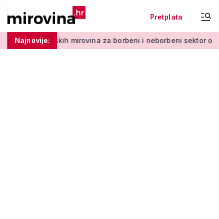
Pretplata
ih mirovina za borbeni i neborbeni sektor od početka 2027. go
Najnovije: