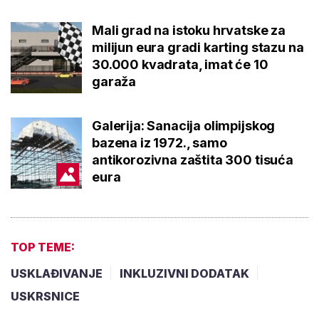
Mali grad na istoku hrvatske za
milijun eura gradi karting stazu na
30.000 kvadrata, imat će 10
garaža
Galerija: Sanacija olimpijskog
bazena iz 1972., samo
antikorozivna zaštita 300 tisuća
eura
TOP TEME:
USKLAĐIVANJE
INKLUZIVNI DODATAK
USKRSNICE