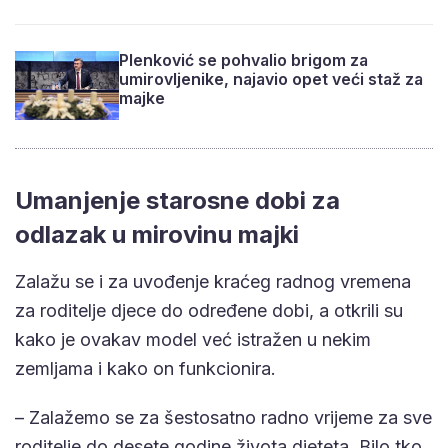
Plenković se pohvalio brigom za
umirovljenike, najavio opet veći staž za
majke
Umanjenje starosne dobi za
odlazak u mirovinu majki
Zalažu se i za uvođenje kraćeg radnog vremena
za roditelje djece do određene dobi, a otkrili su
kako je ovakav model već istražen u nekim
zemljama i kako on funkcionira.
– Zalažemo se za šestosatno radno vrijeme za sve
roditelje do desete godine života djeteta. Bilo tko,