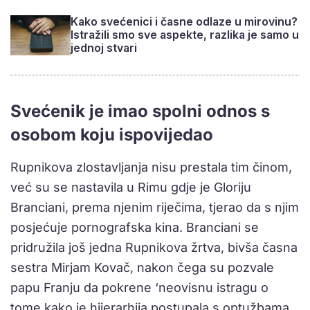
Kako svećenici i časne odlaze u mirovinu?
Istražili smo sve aspekte, razlika je samo u
jednoj stvari
Svećenik je imao spolni odnos s
osobom koju ispovijedao
Rupnikova zlostavljanja nisu prestala tim činom,
već su se nastavila u Rimu gdje je Gloriju
Branciani, prema njenim riječima, tjerao da s njim
posjećuje pornografska kina. Branciani se
pridružila još jedna Rupnikova žrtva, bivša časna
sestra Mirjam Kovač, nakon čega su pozvale
papu Franju da pokrene ‘neovisnu istragu o
tome kako je hijerarhija postupala s optužbama