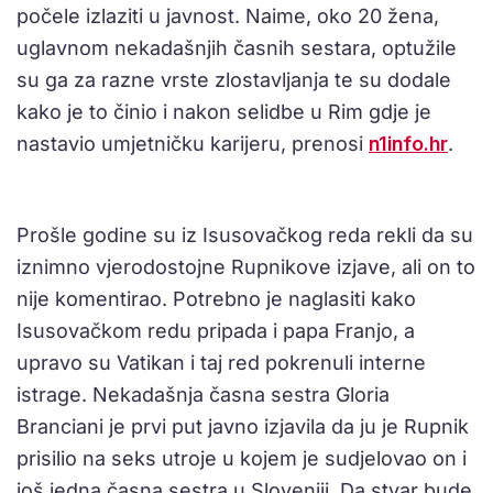
počele izlaziti u javnost. Naime, oko 20 žena,
uglavnom nekadašnjih časnih sestara, optužile
su ga za razne vrste zlostavljanja te su dodale
kako je to činio i nakon selidbe u Rim gdje je
nastavio umjetničku karijeru, prenosi
n1info.hr
.
Prošle godine su iz Isusovačkog reda rekli da su
iznimno vjerodostojne Rupnikove izjave, ali on to
nije komentirao. Potrebno je naglasiti kako
Isusovačkom redu pripada i papa Franjo, a
upravo su Vatikan i taj red pokrenuli interne
istrage. Nekadašnja časna sestra Gloria
Branciani je prvi put javno izjavila da ju je Rupnik
prisilio na seks utroje u kojem je sudjelovao on i
još jedna časna sestra u Sloveniji. Da stvar bude