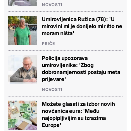
NOVOSTI
Umirovljenica Ružica (78): 'U
mirovini mi je donijelo mir što ne
moram ništa'
PRIČE
Policija upozorava
umirovljenike: 'Zbog
dobronamjernosti postaju meta
prijevare'
NOVOSTI
Možete glasati za izbor novih
novčanica eura: 'Među
najopipljivijim su izrazima
Europe'