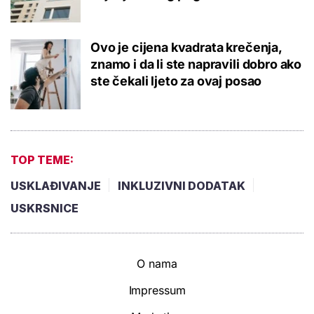
Ovo je cijena kvadrata krečenja,
znamo i da li ste napravili dobro ako
ste čekali ljeto za ovaj posao
TOP TEME:
USKLAĐIVANJE
INKLUZIVNI DODATAK
USKRSNICE
O nama
Impressum