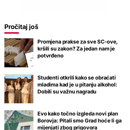
Pročitaj još
Promjena prakse za sve SC-ove,
kršili su zakon? Za jedan nam je
potvrđeno
Studenti otkrili kako se obraćati
mladima kad je u pitanju alkohol:
Dobili su važnu nagradu
Evo kako točno izgleda novi plan
Borovja: Pitali smo Grad hoće li ga
mijenjati zbog prigovora