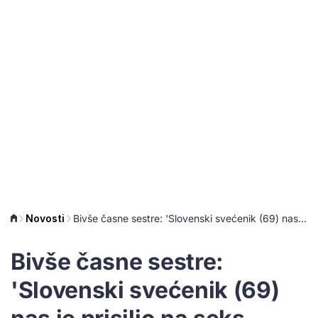
Novosti
Bivše časne sestre: 'Slovenski svećenik (69) nas je prisilio na seks utroje i tvrdio da je to predanost Presvetom trojstvu'
Bivše časne sestre:
'Slovenski svećenik (69)