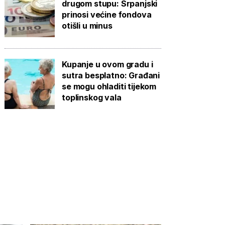
drugom stupu: Srpanjski
prinosi većine fondova
otišli u minus
Kupanje u ovom gradu i
sutra besplatno: Građani
se mogu ohladiti tijekom
toplinskog vala