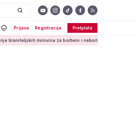
Prijava
Registracija
Pretplata
kih mirovina za borbeni i neborbeni sektor od početka 2027. g