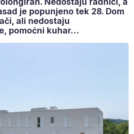
olongiran. Nedostaju radnici, a
asad je popunjeno tek 28. Dom
jači, ali nedostaju
ice, pomoćni kuhar…