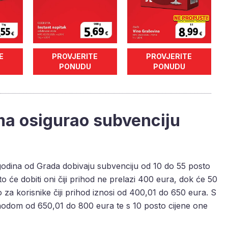
E
PROVJERITE
PROVJERITE
PONUDU
PONUDU
a osigurao subvenciju
 godina od Grada dobivaju subvenciju od 10 do 55 posto
o će dobiti oni čiji prihod ne prelazi 400 eura, dok će 50
no za korisnike čiji prihod iznosi od 400,01 do 650 eura. S
ihodom od 650,01 do 800 eura te s 10 posto cijene one