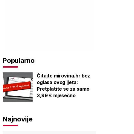
Popularno
Čitajte mirovina.hr bez
oglasa ovog ljeta:
Pretplatite se za samo
3,99 € mjesečno
Najnovije