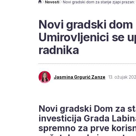
Novosti
Novi gradski dom z
Umirovljenici se u
radnika
Jasmina Grgurić Zanze
13. ožujak 202
Novi gradski Dom za sta
investicija Grada Labina
spremno za prve korisnik