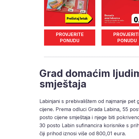
PROVJERITE
PROVJERIT
PONUDU
PONUDU
Grad domaćim ljudim
smještaja
Labinjani s prebivalištem od najmanje pet
cijene. Prema odluci Grada Labina, 55 post
posto cijene smještaja i njege biti pokrive
30 posto Labin sufinancira korisnike s pr
čiji prihod iznosi više od 800,01 eura.