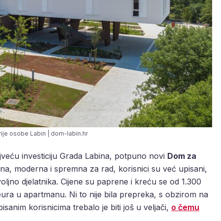
ije osobe Labin | dom-labin.hr
ajveću investiciju Grada Labina, potpuno novi
Dom za
na, moderna i spremna za rad, korisnici su već upisani,
ljno djelatnika. Cijene su paprene i kreću se od 1.300
eura u apartmanu. Ni to nije bila prepreka, s obzirom na
sanim korisnicima trebalo je biti još u veljači,
o čemu