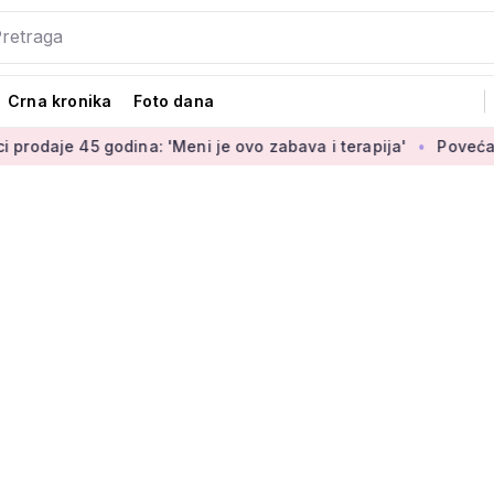
Crna kronika
Foto dana
odina: 'Meni je ovo zabava i terapija'
Povećanje braniteljs