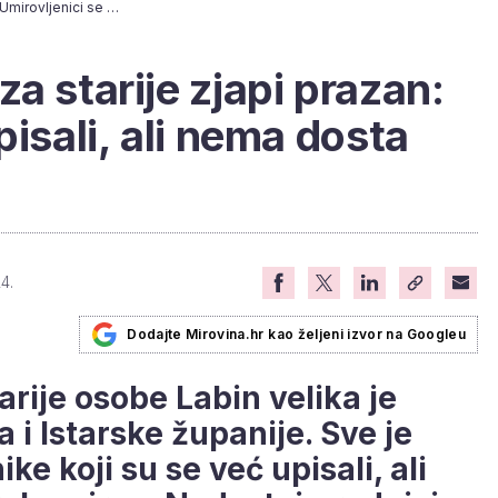
Novi gradski dom za starije zjapi prazan: Umirovljenici se upisali, ali nema dosta radnika
a starije zjapi prazan:
pisali, ali nema dosta
4.
Dodajte Mirovina.hr kao željeni izvor na Googleu
rije osobe Labin velika je
 i Istarske županije. Sve je
e koji su se već upisali, ali