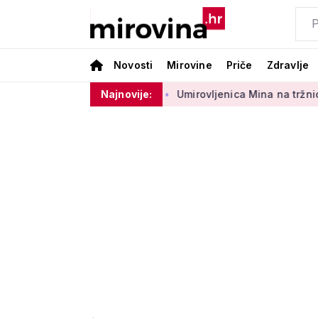
Novosti
Mirovine
Priče
Zdravlje
 sektora 50 centi
Najnovije:
Umirovljenica Mina na tržnici prodaje 45 g