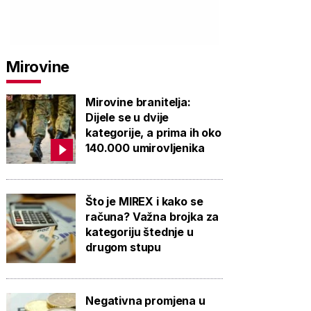
Mirovine
PROVJERITE
PROVJERITE
PROVJ
PONUDU
PONUDU
PON
Mirovine branitelja:
Dijele se u dvije
kategorije, a prima ih oko
140.000 umirovljenika
Što je MIREX i kako se
računa? Važna brojka za
kategoriju štednje u
drugom stupu
Negativna promjena u