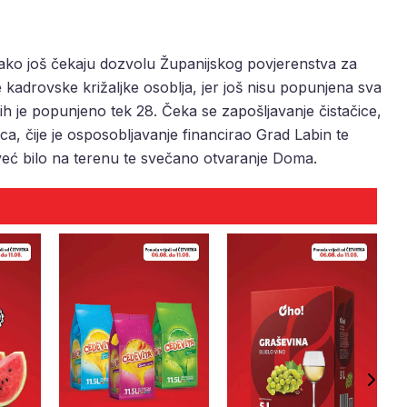
 kako još čekaju dozvolu Županijskog povjerenstva za
je kadrovske križaljke osoblja, jer još nisu popunjena sva
h je popunjeno tek 28. Čeka se zapošljavanje čistačice,
a, čije je osposobljavanje financirao Grad Labin te
 već bilo na terenu te svečano otvaranje Doma.