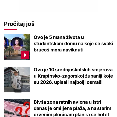
Pročitaj još
Ovo je 5 mana života u
studentskom domu na koje se svaki
brucoš mora naviknuti
Ovo je 10 srednjoškolskih smjerova
u Krapinsko-zagorskoj županiji koje
su 2026. upisali najbolji osmaši
Bivša zona ratnih aviona u Istri
danas je omiljena plaža, a na starim
crvenim pločicam planira se hotel