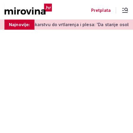
Pretplata
rstvu do vrtlarenja i plesa: 'Da starije osobe ne ostavimo same
Najnovije: