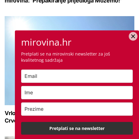
mirovina: 'Prepakiranje prijedloga Možemo!'
mirovina.hr
Pretplati se na mirovinski newsletter za još
kvalitetnog sadržaja
Vrlo velika opasnost od vrućine do kraja tjedna:
Crveno upozorenje vlada na ovom području
Pretplati se na newsletter