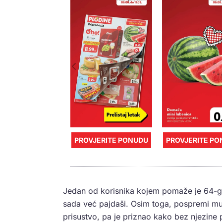
PROVJERITE PONUDU
PROVJERITE P
Jedan od korisnika kojem pomaže je 64-go
sada već pajdaši. Osim toga, pospremi mu 
prisustvo, pa je priznao kako bez njezine 