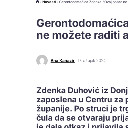
Novosti
Gerontodomaćica
ne možete raditi a
Ana Kanazir
17. ožujak 2024.
Zdenka Duhović iz Don
zaposlena u Centru za
županije. Po struci je t
čula da se otvaraju pri
je dala otkaz i prijavila