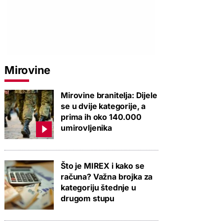
Mirovine
Mirovine branitelja: Dijele
se u dvije kategorije, a
prima ih oko 140.000
umirovljenika
Što je MIREX i kako se
računa? Važna brojka za
kategoriju štednje u
drugom stupu