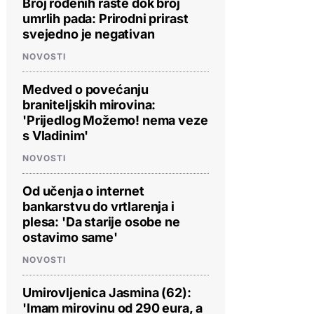
Broj rođenih raste dok broj
umrlih pada: Prirodni prirast
svejedno je negativan
NOVOSTI
Medved o povećanju
braniteljskih mirovina:
'Prijedlog Možemo! nema veze
s Vladinim'
NOVOSTI
Od učenja o internet
bankarstvu do vrtlarenja i
plesa: 'Da starije osobe ne
ostavimo same'
NOVOSTI
Umirovljenica Jasmina (62):
'Imam mirovinu od 290 eura, a