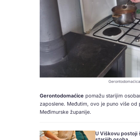
Gerontodomaćica 
Gerontodomaćice
pomažu starijim osobam
zaposlene. Međutim, ovo je puno više od p
Međimurske županije.
U Viškovu postoji
starijih osoba