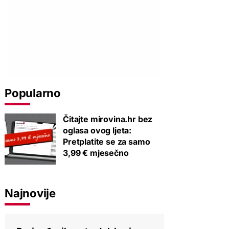
Popularno
Čitajte mirovina.hr bez
oglasa ovog ljeta:
Pretplatite se za samo
3,99 € mjesečno
Najnovije