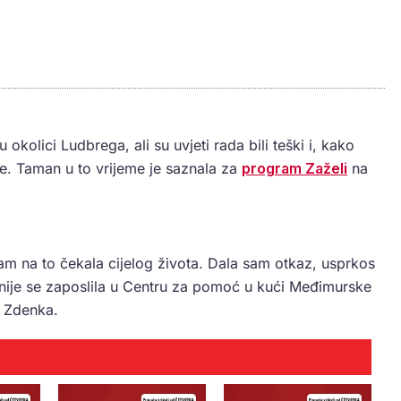
u okolici Ludbrega, ali su uvjeti rada bili teški i, kako
lje. Taman u to vrijeme je saznala za
program Zaželi
na
am na to čekala cijelog života. Dala sam otkaz, usprkos
ije se zaposlila u Centru za pomoć u kući Međimurske
je Zdenka.