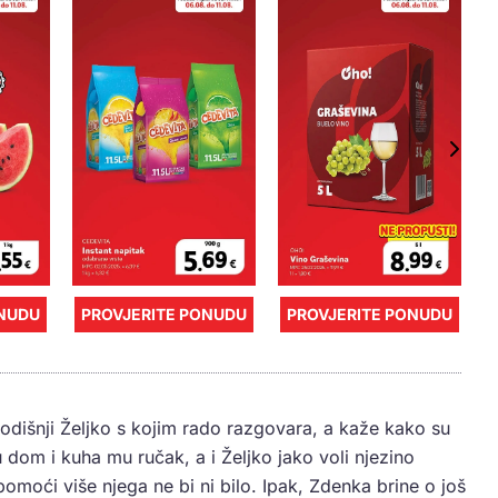
ONUDU
PROVJERITE PONUDU
PROVJERITE PONUDU
dišnji Željko s kojim rado razgovara, a kaže kako su
dom i kuha mu ručak, a i Željko jako voli njezino
pomoći više njega ne bi ni bilo. Ipak, Zdenka brine o još