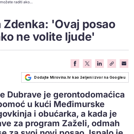
Gerontodomaćica Zdenka: 'Ovaj posao ne možete raditi ako ne volite ljude'
 Zdenka: 'Ovaj posao
ko ne volite ljude'
Dodajte Mirovina.hr kao željeni izvor na Googleu
je Dubrave je gerontodomaćica
 pomoć u kući Međimurske
rgovkinja i obućarka, a kada je
jave za program Zaželi, odmah
 se za svoj novi posao. Ispalo je