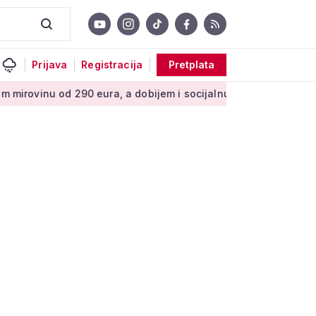
Prijava
Registracija
Pretplata
290 eura, a dobijem i socijalnu pomoć'
Bakić o najavi Vlade