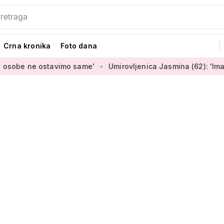
Crna kronika
Foto dana
avimo same'
Umirovljenica Jasmina (62): 'Imam mirovinu od 