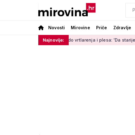
Novosti
Mirovine
Priče
Zdravlje
rnet bankarstvu do vrtlarenja i plesa: 'Da starije osobe ne ost
Najnovije: