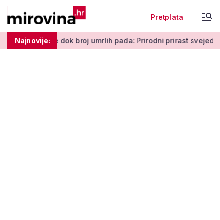
Pretplata
ok broj umrlih pada: Prirodni prirast svejedno je negativan
Najnovije: