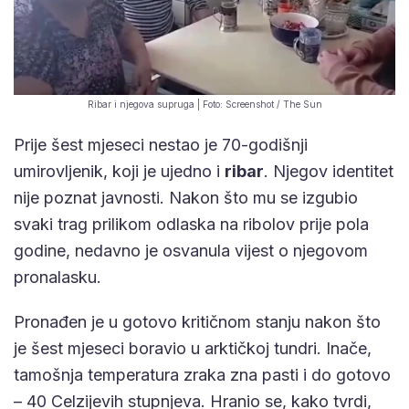
Ribar i njegova supruga | Foto: Screenshot / The Sun
Prije šest mjeseci nestao je 70-godišnji
umirovljenik, koji je ujedno i
ribar
. Njegov identitet
nije poznat javnosti. Nakon što mu se izgubio
svaki trag prilikom odlaska na ribolov prije pola
godine, nedavno je osvanula vijest o njegovom
pronalasku.
Pronađen je u gotovo kritičnom stanju nakon što
je šest mjeseci boravio u arktičkoj tundri. Inače,
tamošnja temperatura zraka zna pasti i do gotovo
– 40 Celzijevih stupnjeva. Hranio se, kako tvrdi,