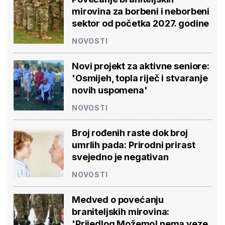
mirovina za borbeni i neborbeni
sektor od početka 2027. godine
NOVOSTI
Novi projekt za aktivne seniore:
'Osmijeh, topla riječ i stvaranje
novih uspomena'
NOVOSTI
Broj rođenih raste dok broj
umrlih pada: Prirodni prirast
svejedno je negativan
NOVOSTI
Medved o povećanju
braniteljskih mirovina:
'Prijedlog Možemo! nema veze