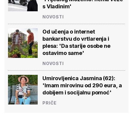
s Vladinim'
NOVOSTI
Od učenja o internet
bankarstvu do vrtlarenja i
plesa: 'Da starije osobe ne
ostavimo same'
NOVOSTI
Umirovljenica Jasmina (62):
'Imam mirovinu od 290 eura, a
dobijem i socijalnu pomoć'
PRIČE