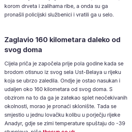
korom drveta i zalihama ribe, a onda su ga
pronašli policijski službenici i vratili ga u selo.
Zaglavio 160 kilometara daleko od
svog doma
Cijela priča je započela prije pola godine kada se
brodom otisnuo iz svog sela Ust-Belaya u rijeku
koja se ubrzo zaledila. Ondje je ostao nasukan i
udaljen oko 160 kilometara od svog doma. S
obzirom na to da ga je zatekao splet neočekivanih
okolnosti, morao je pronaći sklonište. Tada se
smjestio u jednu lovačku kolibu u porječju rijeke
Anadyr, gdje se zimi temperature spuštaju do -39
stupnjeva, piše
thesun.co.uk
.