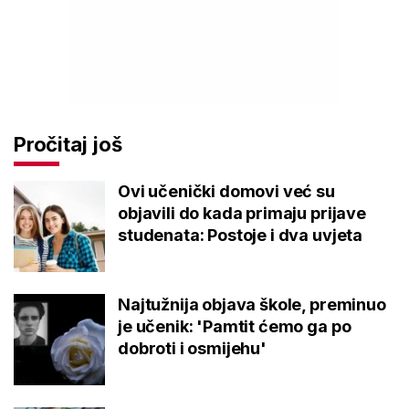
Pročitaj još
Ovi učenički domovi već su
objavili do kada primaju prijave
studenata: Postoje i dva uvjeta
Najtužnija objava škole, preminuo
je učenik: 'Pamtit ćemo ga po
dobroti i osmijehu'