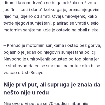
ribom i korom drveća ne bi ga održala na životu
još ‘tri ili četiri dana’, koliko ga je, prema njegovim
riječima, dijelilo od smrti. Ovaj umirovljenik, kako
tvrde njegovi sumještani, planirao se vratiti u selo
motornim sanjkama koje je ostavio na obali rijeke.
– Krenuo je motornim sanjkama i ostao bez goriva,
pojasnio je jedan od njegovih sumještana policiji.
Navodno je umirovljenik odustao od tog plana jer
je strahovao da će se smrznuti na putu kojim bi se
vraćao u Ust-Belayu.
Nije prvi put, ali supruga je znala da
nešto nije u redu
Nije ovo prvi put da se 70-godišnji ribar nije