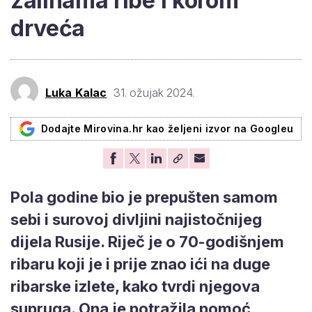
zalihama ribe i korom
drveća
Luka Kalac
31. ožujak 2024.
Dodajte Mirovina.hr kao željeni izvor na Googleu
Pola godine bio je prepušten samom
sebi i surovoj divljini najistočnijeg
dijela Rusije. Riječ je o 70-godišnjem
ribaru koji je i prije znao ići na duge
ribarske izlete, kako tvrdi njegova
supruga. Ona je potražila pomoć