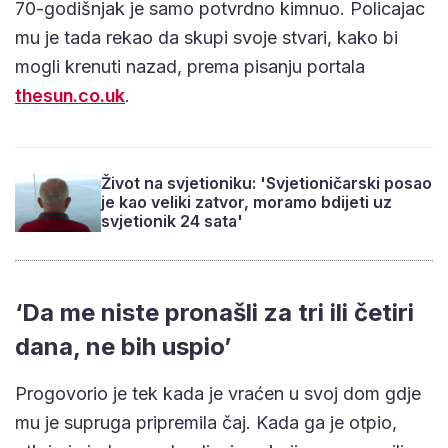
70-godišnjak je samo potvrdno kimnuo. Policajac
mu je tada rekao da skupi svoje stvari, kako bi
mogli krenuti nazad, prema pisanju portala
thesun.co.uk
.
Život na svjetioniku: 'Svjetioničarski posao
je kao veliki zatvor, moramo bdijeti uz
svjetionik 24 sata'
‘Da me niste pronašli za tri ili četiri
dana, ne bih uspio’
Progovorio je tek kada je vraćen u svoj dom gdje
mu je supruga pripremila čaj. Kada ga je otpio,