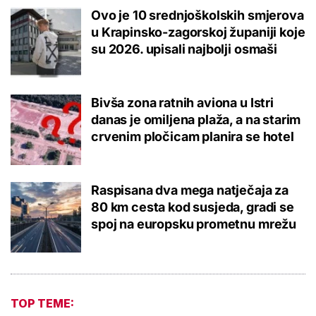
Ovo je 10 srednjoškolskih smjerova
u Krapinsko-zagorskoj županiji koje
su 2026. upisali najbolji osmaši
Bivša zona ratnih aviona u Istri
danas je omiljena plaža, a na starim
crvenim pločicam planira se hotel
Raspisana dva mega natječaja za
80 km cesta kod susjeda, gradi se
spoj na europsku prometnu mrežu
TOP TEME: