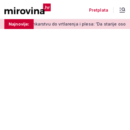
Pretplata
rstvu do vrtlarenja i plesa: 'Da starije osobe ne ostavimo sam
Najnovije: