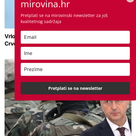
mirovina.hr
Pretplati se na mirovinski newsletter za još
kvalitetnog sadržaja
Vrlo velika opasnost od vrućine do kraja tjedna:
Crveno upozorenje vlada na ovom području
Pretplati se na newsletter