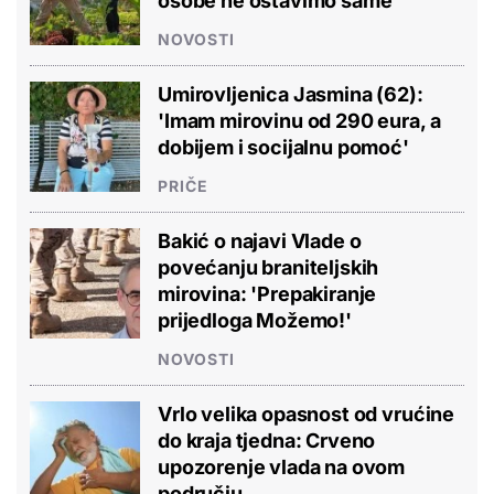
osobe ne ostavimo same'
NOVOSTI
Umirovljenica Jasmina (62):
'Imam mirovinu od 290 eura, a
dobijem i socijalnu pomoć'
PRIČE
Bakić o najavi Vlade o
povećanju braniteljskih
mirovina: 'Prepakiranje
prijedloga Možemo!'
NOVOSTI
Vrlo velika opasnost od vrućine
do kraja tjedna: Crveno
upozorenje vlada na ovom
području