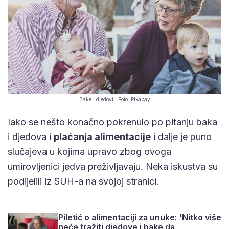
Bake i djedovi | Foto: Pixabay
Iako se nešto konačno pokrenulo po pitanju baka
i djedova i
plaćanja alimentacije
i dalje je puno
slučajeva u kojima upravo zbog ovoga
umirovljenici jedva preživljavaju. Neka iskustva su
podijelili iz SUH-a na svojoj stranici.
Piletić o alimentaciji za unuke: 'Nitko više
neće tražiti djedove i bake da