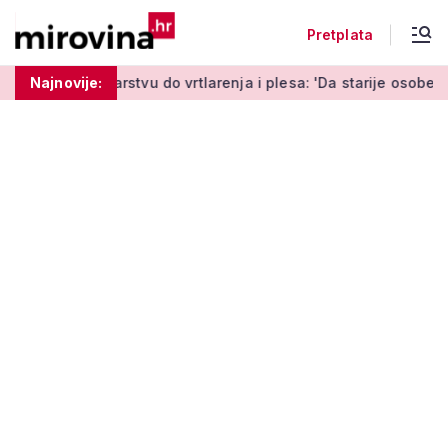
Pretplata
tvu do vrtlarenja i plesa: 'Da starije osobe ne ostavimo same'
Najnovije: