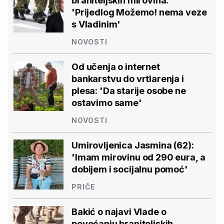
braniteljskih mirovina:
'Prijedlog Možemo! nema veze
s Vladinim'
NOVOSTI
Od učenja o internet
bankarstvu do vrtlarenja i
plesa: 'Da starije osobe ne
ostavimo same'
NOVOSTI
Umirovljenica Jasmina (62):
'Imam mirovinu od 290 eura, a
dobijem i socijalnu pomoć'
PRIČE
Bakić o najavi Vlade o
povećanju braniteljskih