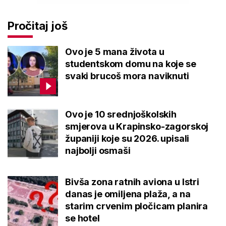
Pročitaj još
Ovo je 5 mana života u
studentskom domu na koje se
svaki brucoš mora naviknuti
Ovo je 10 srednjoškolskih
smjerova u Krapinsko-zagorskoj
županiji koje su 2026. upisali
najbolji osmaši
Bivša zona ratnih aviona u Istri
danas je omiljena plaža, a na
starim crvenim pločicam planira
se hotel