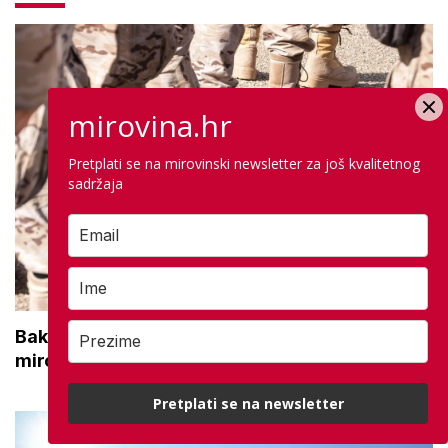
mirovina.hr
Pretplati se na mirovinski newsletter za još kvalitetnog
sadržaja
Bakić o najavi Vlade o povećanju braniteljskih
mirovina: 'Prepakiranje prijedloga Možemo!'
Pretplati se na newsletter