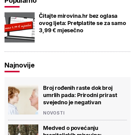
Popularno
Čitajte mirovina.hr bez oglasa
ovog ljeta: Pretplatite se za samo
3,99 € mjesečno
Najnovije
Broj rođenih raste dok broj
umrlih pada: Prirodni prirast
svejedno je negativan
NOVOSTI
Medved o povećanju