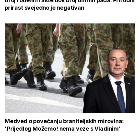
Broj rođenih raste dok broj umrlih pada: Prirodni
prirast svejedno je negativan
Medved o povećanju braniteljskih mirovina:
'Prijedlog Možemo! nema veze s Vladinim'