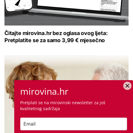
Čitajte mirovina.hr bez oglasa ovog ljeta:
Pretplatite se za samo 3,99 € mjesečno
mirovina.hr
Pretplati se na mirovinski newsletter za još
kvalitetnog sadržaja