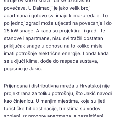
struje ovisno o snazi i da se to strašno
povećava. U Dalmaciji je jako velik broj
apartmana i gotovo svi imaju klima-uređaje. To
po jednoj zgradi može utjecati na povećanje i do
25 kW snage. A kada su projektirali i gradili te
stanove i apartmane, nisu svi tražili dostatan
priključak snage u odnosu na to koliko misle
imati potrošnje električne energije. I onda kada
se uključi klima, dođe do raspada sustava,
pojasnio je Jakić.
Prijenosna i distributivna mreža u Hrvatskoj nije
projektirana za toliku potrošnju, što Jakić navodi
kao činjenicu. U manjim mjestima, koja su ljeti
turističke hit destinacije, turistima su vodovi
spojeni uz prozore apartmana, a nezaštićeni