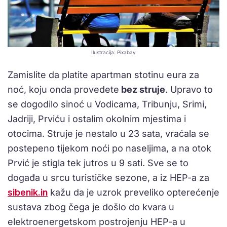
Ilustracija: Pixabay
Zamislite da platite apartman stotinu eura za
noć, koju onda provedete
bez struje
. Upravo to
se dogodilo sinoć u Vodicama, Tribunju, Srimi,
Jadriji, Prviću i ostalim okolnim mjestima i
otocima. Struje je nestalo u 23 sata, vraćala se
postepeno tijekom noći po naseljima, a na otok
Prvić je stigla tek jutros u 9 sati. Sve se to
događa u srcu turističke sezone, a iz HEP-a za
sibenik.in
kažu da je uzrok preveliko opterećenje
sustava zbog čega je došlo do kvara u
elektroenergetskom postrojenju HEP-a u