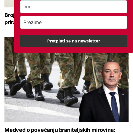
Broj rođenih raste dok broj umrlih pada: Prirodni
prirast svejedno je negativan
Pretplati se na newsletter
Medved o povećanju braniteljskih mirovina: