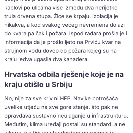
kablovi po ulicama vise između dva nerijetko
trula drvena stupa. Žice se krpaju, izolacija je
nikakva, a kod svakog većeg nevremena dolazi
do kvara pa čak i požara. Ispod radara prošla je i
informacija da je prošlo ljeto na Prviću kvar na
strujnom vodu doveo do požara kojeg su na
kraju jedva ugasila dva kanadera.
Hrvatska odbila rješenje koje je na
kraju otišlo u Srbiju
No, nije za sve kriv ni HEP. Navike potrošača
uvelike utječu na sve gore stanje, što pak ne
opravdava sustavno neulaganje u infrastrukturu.
Međutim, klima uređaji postali su standard, a ne
luksuz, a s tim se standardom ne raspolaže