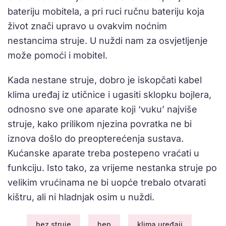
bateriju mobitela, a pri ruci ručnu bateriju koja
život znači upravo u ovakvim noćnim
nestancima struje. U nuždi nam za osvjetljenje
može pomoći i mobitel.
Kada nestane struje, dobro je iskopčati kabel
klima uređaj iz utičnice i ugasiti sklopku bojlera,
odnosno sve one aparate koji ‘vuku’ najviše
struje, kako prilikom njezina povratka ne bi
iznova došlo do preopterećenja sustava.
Kućanske aparate treba postepeno vraćati u
funkciju. Isto tako, za vrijeme nestanka struje po
velikim vrućinama ne bi uopće trebalo otvarati
kištru, ali ni hladnjak osim u nuždi.
bez struje
hep
klima uređaji