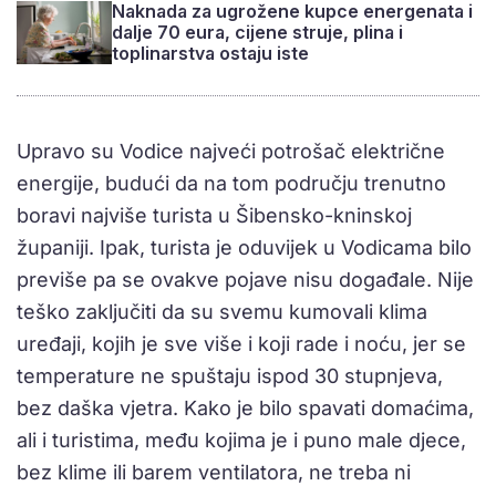
Naknada za ugrožene kupce energenata i
dalje 70 eura, cijene struje, plina i
toplinarstva ostaju iste
Upravo su Vodice najveći potrošač električne
energije, budući da na tom području trenutno
boravi najviše turista u Šibensko-kninskoj
županiji. Ipak, turista je oduvijek u Vodicama bilo
previše pa se ovakve pojave nisu događale. Nije
teško zaključiti da su svemu kumovali klima
uređaji, kojih je sve više i koji rade i noću, jer se
temperature ne spuštaju ispod 30 stupnjeva,
bez daška vjetra. Kako je bilo spavati domaćima,
ali i turistima, među kojima je i puno male djece,
bez klime ili barem ventilatora, ne treba ni