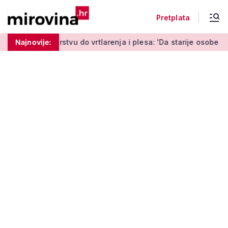
Pretplata
tvu do vrtlarenja i plesa: 'Da starije osobe ne ostavimo same'
Najnovije: