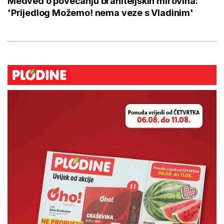
Medved o povećanju braniteljskih mirovina:
'Prijedlog Možemo! nema veze s Vladinim'