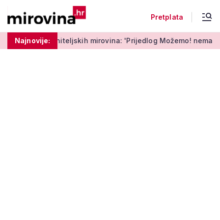
Pretplata
ljskih mirovina: 'Prijedlog Možemo! nema veze s Vladinim'
Najnovije: