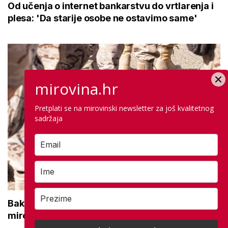
Od učenja o internet bankarstvu do vrtlarenja i
plesa: 'Da starije osobe ne ostavimo same'
mirovina.hr
Pretplati se na mirovinski newsletter za još kvalitetnog
sadržaja
Bakić o najavi Vlade o povećanju braniteljskih
mirovina: 'Prepakiranje prijedloga Možemo!'