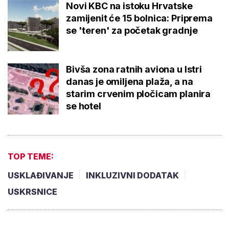
Novi KBC na istoku Hrvatske
zamijenit će 15 bolnica: Priprema
se 'teren' za početak gradnje
Bivša zona ratnih aviona u Istri
danas je omiljena plaža, a na
starim crvenim pločicam planira
se hotel
TOP TEME:
USKLAĐIVANJE
INKLUZIVNI DODATAK
USKRSNICE