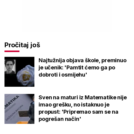
Pročitaj još
Najtužnija objava škole, preminuo
je učenik: 'Pamtit ćemo ga po
dobroti i osmijehu'
Sven na maturi iz Matematike nije
imao grešku, no istaknuo je
propust: 'Pripremao sam se na
pogrešan način'