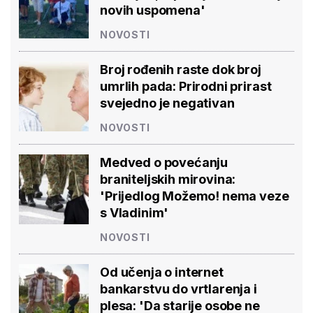
novih uspomena'
NOVOSTI
Broj rođenih raste dok broj
umrlih pada: Prirodni prirast
svejedno je negativan
NOVOSTI
Medved o povećanju
braniteljskih mirovina:
'Prijedlog Možemo! nema veze
s Vladinim'
NOVOSTI
Od učenja o internet
bankarstvu do vrtlarenja i
plesa: 'Da starije osobe ne