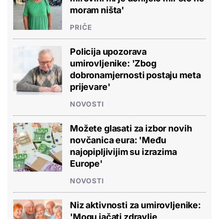
moram ništa'
PRIČE
Policija upozorava
umirovljenike: 'Zbog
dobronamjernosti postaju meta
prijevare'
NOVOSTI
Možete glasati za izbor novih
novčanica eura: 'Među
najopipljivijim su izrazima
Europe'
NOVOSTI
Niz aktivnosti za umirovljenike:
'Mogu jačati zdravlje,