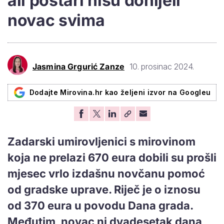
ali poštari nisu donijeli
novac svima
Jasmina Grgurić Zanze
10. prosinac 2024.
Dodajte Mirovina.hr kao željeni izvor na Googleu
Zadarski umirovljenici s mirovinom
koja ne prelazi 670 eura dobili su prošli
mjesec vrlo izdašnu novčanu pomoć
od gradske uprave. Riječ je o iznosu
od 370 eura u povodu Dana grada.
Međutim, novac ni dvadesetak dana