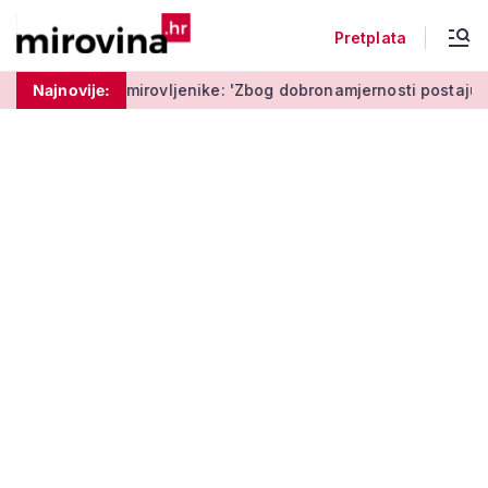
Pretplata
mirovljenike: 'Zbog dobronamjernosti postaju meta prijevare'
Najnovije: