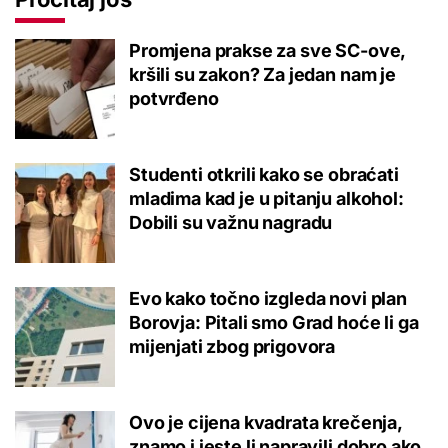
Promjena prakse za sve SC-ove,
kršili su zakon? Za jedan nam je
potvrđeno
Studenti otkrili kako se obraćati
mladima kad je u pitanju alkohol:
Dobili su važnu nagradu
Evo kako točno izgleda novi plan
Borovja: Pitali smo Grad hoće li ga
mijenjati zbog prigovora
Ovo je cijena kvadrata krečenja,
znamo i jeste li napravili dobro ako