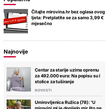
Čitajte mirovina.hr bez oglasa ovog
ljeta: Pretplatite se za samo 3,99 €
mjesečno
Najnovije
Centar za starije uzima opremu
za 492.000 eura: Na popisu su i
stolice za tuširanje
NOVOSTI
Umirovljenica Ružica (78): 'U
mirovini mi je donijelo mir što ne