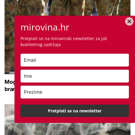
mirovina.hr
Pretplati se na mirovinski newsletter za još
kvalitetnog sadržaja
Moguće povećanje naknade za nezaposlene
branitelje: Znamo koliko ih je na burzi
Pretplati se na newsletter