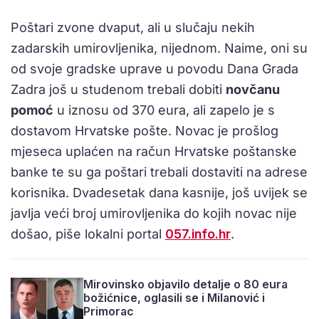
Poštari zvone dvaput, ali u slučaju nekih
zadarskih umirovljenika, nijednom. Naime, oni su
od svoje gradske uprave u povodu Dana Grada
Zadra još u studenom trebali dobiti
novčanu
pomoć
u iznosu od 370 eura, ali zapelo je s
dostavom Hrvatske pošte. Novac je prošlog
mjeseca uplaćen na račun Hrvatske poštanske
banke te su ga poštari trebali dostaviti na adrese
korisnika. Dvadesetak dana kasnije, još uvijek se
javlja veći broj umirovljenika do kojih novac nije
došao, piše lokalni portal
057.info.hr
.
Mirovinsko objavilo detalje o 80 eura
božićnice, oglasili se i Milanović i
Primorac