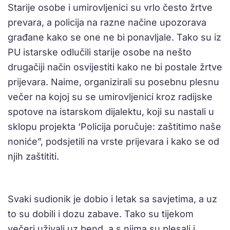
Starije osobe i umirovljenici su vrlo često žrtve
prevara, a policija na razne načine upozorava
građane kako se one ne bi ponavljale. Tako su iz
PU istarske odlučili starije osobe na nešto
drugačiji način osvijestiti kako ne bi postale žrtve
prijevara. Naime, organizirali su posebnu plesnu
večer na kojoj su se umirovljenici kroz radijske
spotove na istarskom dijalektu, koji su nastali u
sklopu projekta ‘Policija poručuje: zaštitimo naše
noniće”, podsjetili na vrste prijevara i kako se od
njih zaštititi.
Svaki sudionik je dobio i letak sa savjetima, a uz
to su dobili i dozu zabave. Tako su tijekom
večeri uživali uz bend, a s njima su plesali i