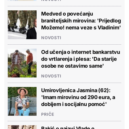
Medved o povećanju
braniteljskih mirovina: 'Prijedlog
Možemo! nema veze s Vladinim'
NOVOSTI
Od učenja o internet bankarstvu
do vrtlarenja i plesa: 'Da starije
osobe ne ostavimo same'
NOVOSTI
Umirovljenica Jasmina (62):
'Imam mirovinu od 290 eura, a
dobijem i socijalnu pomoć'
PRIČE
Bakić o najavi Vlade o