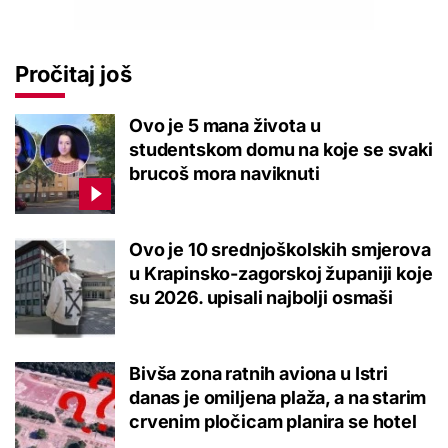
Pročitaj još
Ovo je 5 mana života u
studentskom domu na koje se svaki
brucoš mora naviknuti
Ovo je 10 srednjoškolskih smjerova
u Krapinsko-zagorskoj županiji koje
su 2026. upisali najbolji osmaši
Bivša zona ratnih aviona u Istri
danas je omiljena plaža, a na starim
crvenim pločicam planira se hotel