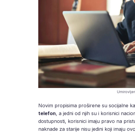
Umirovljen
Novim propisima proširene su socijalne kateg
telefon
, a jedni od njih su i korisnici na
dostupnosti, korisnici imaju pravo na pris
naknade za starije nisu jedini koji imaju o