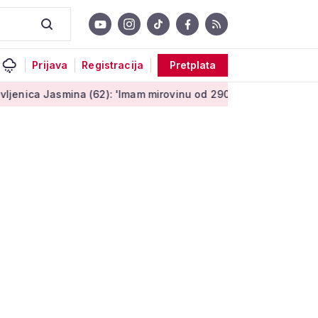
Prijava
Registracija
Pretplata
ina (62): 'Imam mirovinu od 290 eura, a dobijem i socijalnu p