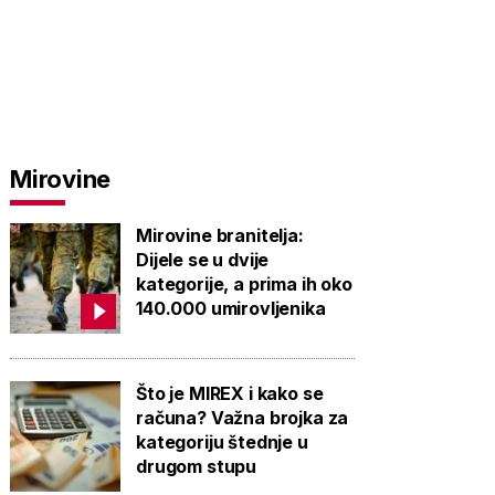
Mirovine
Mirovine branitelja:
Dijele se u dvije
kategorije, a prima ih oko
PROVJERITE
PROVJERITE
PROVJ
140.000 umirovljenika
PONUDU
PONUDU
PON
Što je MIREX i kako se
računa? Važna brojka za
kategoriju štednje u
drugom stupu