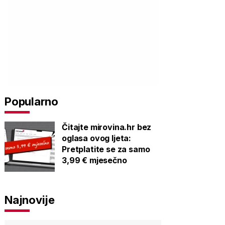
Popularno
Čitajte mirovina.hr bez
oglasa ovog ljeta:
Pretplatite se za samo
3,99 € mjesečno
Najnovije