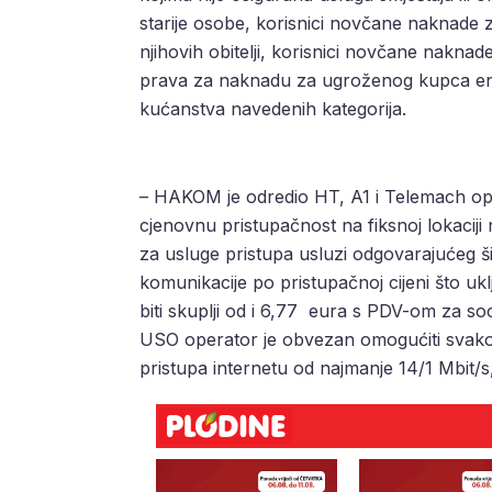
starije osobe, korisnici novčane naknade 
njihovih obitelji, korisnici novčane naknad
prava za naknadu za ugroženog kupca ene
kućanstva navedenih kategorija.
– HAKOM je odredio HT, A1 i Telemach op
cjenovnu pristupačnost na fiksnoj lokacij
za usluge pristupa usluzi odgovarajućeg 
komunikacije po pristupačnoj cijeni što uk
biti skuplji od i 6,77 eura s PDV-om za soc
USO operator je obvezan omogućiti svak
pristupa internetu od najmanje 14/1 Mbit/