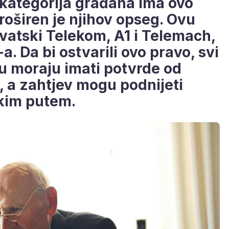
 kategorija građana ima ovo
proširen je njihov opseg. Ovu
vatski Telekom, A1 i Telemach,
. Da bi ostvarili ovo pravo, svi
su moraju imati potvrde od
, a zahtjev mogu podnijeti
čkim putem.