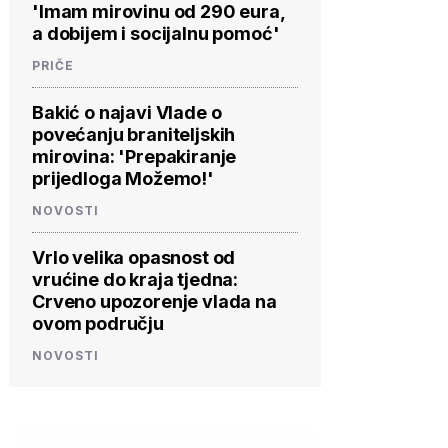
'Imam mirovinu od 290 eura,
a dobijem i socijalnu pomoć'
PRIČE
Bakić o najavi Vlade o
povećanju braniteljskih
mirovina: 'Prepakiranje
prijedloga Možemo!'
NOVOSTI
Vrlo velika opasnost od
vrućine do kraja tjedna:
Crveno upozorenje vlada na
ovom području
NOVOSTI