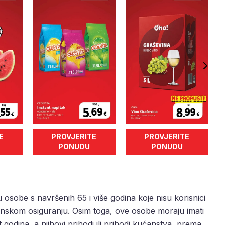
E
PROVJERITE
PROVJERITE
PONUDU
PONUDU
osobe s navršenih 65 i više godina koje nisu korisnici
inskom osiguranju. Osim toga, ove osobe moraju imati
 godina, a njihovi prihodi ili prihodi kućanstva, prema