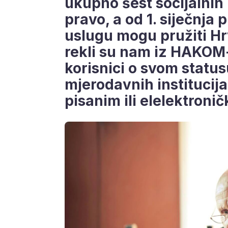
ukupno šest socijalnih
pravo, a od 1. siječnja 
uslugu mogu pružiti Hr
rekli su nam iz HAKOM-a
korisnici o svom statu
mjerodavnih institucija
pisanim ili elelektroni