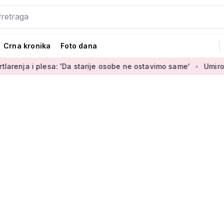
Crna kronika
Foto dana
esa: 'Da starije osobe ne ostavimo same'
Umirovljenica Jasm