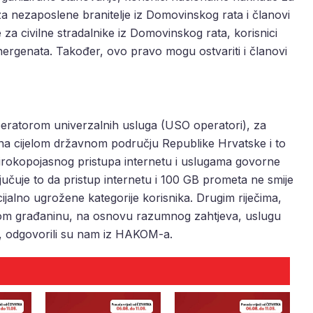
za nezaposlene branitelje iz Domovinskog rata i članovi
e za civilne stradalnike iz Domovinskog rata, korisnici
rgenata. Također, ovo pravo mogu ostvariti i članovi
eratorom univerzalnih usluga (USO operatori), za
i na cijelom državnom području Republike Hrvatske i to
širokopojasnog pristupa internetu i uslugama govorne
ljučuje to da pristup internetu i 100 GB prometa ne smije
ijalno ugrožene kategorije korisnika. Drugim riječima,
om građaninu, na osnovu razumnog zahtjeva, uslugu
s, odgovorili su nam iz HAKOM-a.