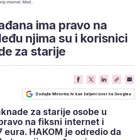
Šest kategorija građana ima pravo na jeftiniji internet: Među njima su i korisnici nacionalne naknade za starije
rađana ima pravo na
 Među njima su i korisnici
e za starije
Dodajte Mirovina.hr kao željeni izvor na Googleu
aknade za starije osobe u
pravo na fiksni internet i
77 eura. HAKOM je odredio da