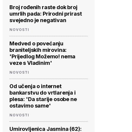
Broj rođenih raste dok broj
umrlih pada: Prirodni prirast
svejedno je negativan
NOVOSTI
Medved o povećanju
braniteljskih mirovina:
'Prijedlog Možemo! nema
veze s Vladinim'
NOVOSTI
Od učenja o internet
bankarstvu do vrtlarenja i
plesa: 'Da starije osobe ne
ostavimo same'
NOVOSTI
Umirovljenica Jasmina (62):