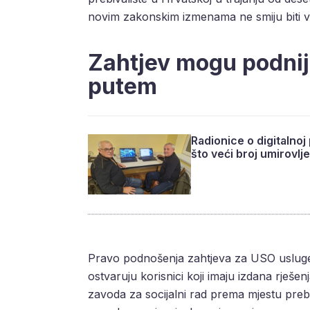
novim zakonskim izmenama ne smiju biti v
Zahtjev mogu podnije
putem
Radionice o digitalnoj
što veći broj umirovlj
Pravo podnošenja zahtjeva za USO usluge 
ostvaruju korisnici koji imaju izdana rješen
zavoda za socijalni rad prema mjestu preb