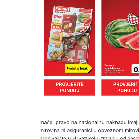
PROVJERITE
PROVJERIT
PONUDU
PONUDU
Inače, pravo na nacionalnu naknadu imaju 
mirovina ni osiguranici u obveznom mirov
prebivalište u Hrvatskoj u trajanju od deset