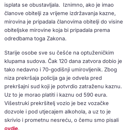
isplata se obustavljala. Iznimno, ako je imao
članove obitelji za vrijeme izdržavanja kazne,
mirovina je pripadala članovima obitelji do visine
obiteljske mirovine koja bi pripadala prema
odredbama toga Zakona.
Starije osobe sve su češće na optuženičkim
klupama sudova. Čak 120 dana zatvora dobio je
tako nedavno i 70-godišnji umirovljenik. Zbog
niza prekršaja policija ga je odvela pred
prekršajni sud koji je potvrdio zatraženu kaznu.
Uz to je morao platiti i kaznu od 590 eura.
Višestruki prekršitelj vozio je bez vozačke
dozvole i pod utjecajem alkohola, a uz to je
skrivio i prometnu nesreću, o čemu smo pisali
ovdje
.