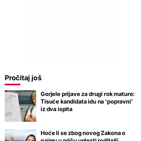
Pročitaj još
Gorjele prijave za drugi rok mature:
Tisuće kandidata idu na 'popravni'
iz dva ispita
Hoće li se zbog novog Zakona o
najmu u priču uplesti roditelji