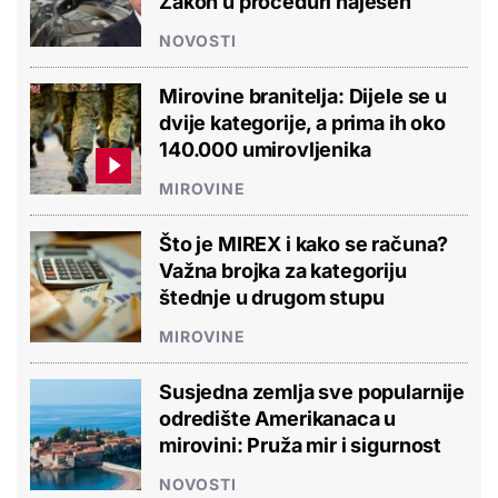
Zakon u proceduri najesen
NOVOSTI
Mirovine branitelja: Dijele se u
dvije kategorije, a prima ih oko
140.000 umirovljenika
MIROVINE
Što je MIREX i kako se računa?
Važna brojka za kategoriju
štednje u drugom stupu
MIROVINE
Susjedna zemlja sve popularnije
odredište Amerikanaca u
mirovini: Pruža mir i sigurnost
NOVOSTI