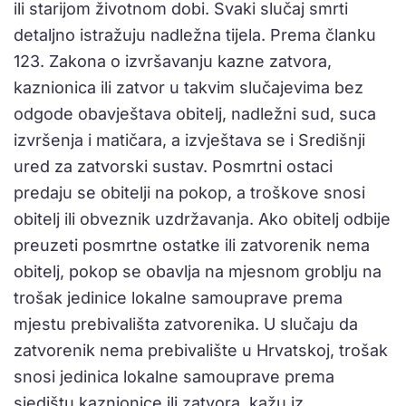
ili starijom životnom dobi. Svaki slučaj smrti
detaljno istražuju nadležna tijela. Prema članku
123. Zakona o izvršavanju kazne zatvora,
kaznionica ili zatvor u takvim slučajevima bez
odgode obavještava obitelj, nadležni sud, suca
izvršenja i matičara, a izvještava se i Središnji
ured za zatvorski sustav. Posmrtni ostaci
predaju se obitelji na pokop, a troškove snosi
obitelj ili obveznik uzdržavanja. Ako obitelj odbije
preuzeti posmrtne ostatke ili zatvorenik nema
obitelj, pokop se obavlja na mjesnom groblju na
trošak jedinice lokalne samouprave prema
mjestu prebivališta zatvorenika. U slučaju da
zatvorenik nema prebivalište u Hrvatskoj, trošak
snosi jedinica lokalne samouprave prema
sjedištu kaznionice ili zatvora, kažu iz