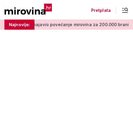
Pretplata
io povećanje mirovina za 200.000 branitelja: Zakon u procedu
Najnovije: