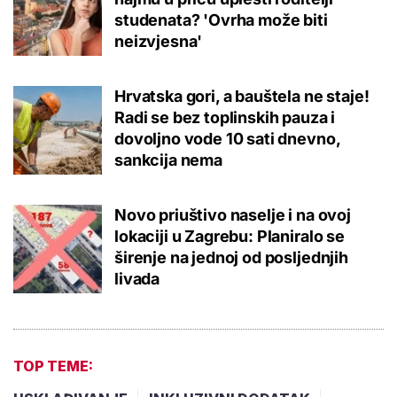
studenata? 'Ovrha može biti
neizvjesna'
Hrvatska gori, a bauštela ne staje!
Radi se bez toplinskih pauza i
dovoljno vode 10 sati dnevno,
sankcija nema
Novo priuštivo naselje i na ovoj
lokaciji u Zagrebu: Planiralo se
širenje na jednoj od posljednjih
livada
TOP TEME: