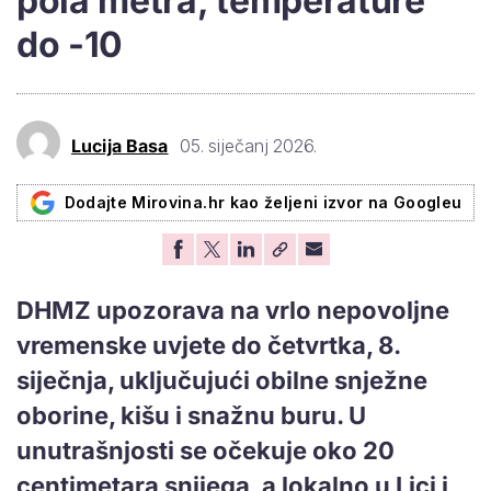
pola metra, temperature
do -10
Lucija Basa
05. siječanj 2026.
Dodajte Mirovina.hr kao željeni izvor na Googleu
DHMZ upozorava na vrlo nepovoljne
vremenske uvjete do četvrtka, 8.
siječnja, uključujući obilne snježne
oborine, kišu i snažnu buru. U
unutrašnjosti se očekuje oko 20
centimetara snijega, a lokalno u Lici i