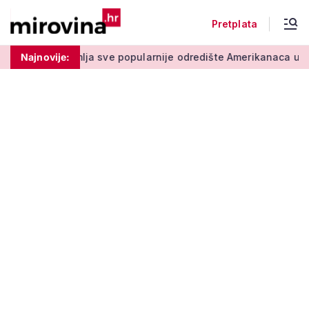
Pretplata
 sve popularnije odredište Amerikanaca u mirovini: Pruža mir i
Najnovije: