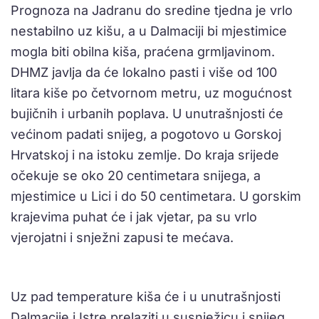
Prognoza na Jadranu do sredine tjedna je vrlo
nestabilno uz kišu, a u Dalmaciji bi mjestimice
mogla biti obilna kiša, praćena grmljavinom.
DHMZ javlja da će lokalno pasti i više od 100
litara kiše po četvornom metru, uz mogućnost
bujičnih i urbanih poplava. U unutrašnjosti će
većinom padati snijeg, a pogotovo u Gorskoj
Hrvatskoj i na istoku zemlje. Do kraja srijede
očekuje se oko 20 centimetara snijega, a
mjestimice u Lici i do 50 centimetara. U gorskim
krajevima puhat će i jak vjetar, pa su vrlo
vjerojatni i snježni zapusi te mećava.
Uz pad temperature kiša će i u unutrašnjosti
Dalmacije i Istre prelaziti u susnježicu i snijeg.