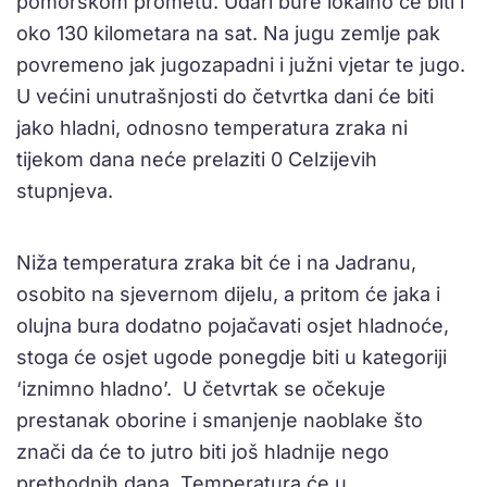
pomorskom prometu. Udari bure lokalno će biti i
oko 130 kilometara na sat. Na jugu zemlje pak
povremeno jak jugozapadni i južni vjetar te jugo.
U većini unutrašnjosti do četvrtka dani će biti
jako hladni, odnosno temperatura zraka ni
tijekom dana neće prelaziti 0 Celzijevih
stupnjeva.
Niža temperatura zraka bit će i na Jadranu,
osobito na sjevernom dijelu, a pritom će jaka i
olujna bura dodatno pojačavati osjet hladnoće,
stoga će osjet ugode ponegdje biti u kategoriji
‘iznimno hladno’. U četvrtak se očekuje
prestanak oborine i smanjenje naoblake što
znači da će to jutro biti još hladnije nego
prethodnih dana. Temperatura će u