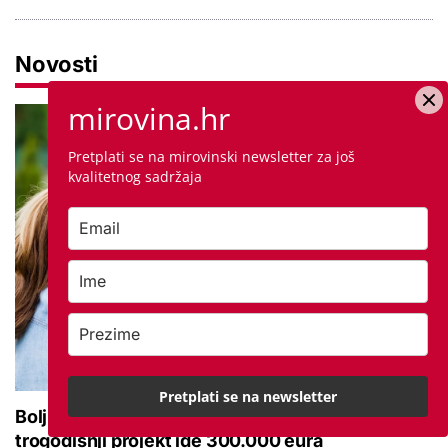
Novosti
mirovina.hr
Pretplati se na mirovinski newsletter za još
kvalitetnog sadržaja
Pretplati se na newsletter
Bolji pristup socijalnim uslugama za starije: Na
trogodišnji projekt ide 300.000 eura