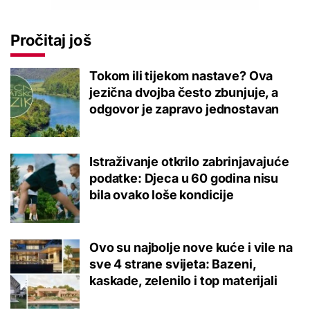
Pročitaj još
Tokom ili tijekom nastave? Ova
jezična dvojba često zbunjuje, a
odgovor je zapravo jednostavan
Istraživanje otkrilo zabrinjavajuće
podatke: Djeca u 60 godina nisu
bila ovako loše kondicije
Ovo su najbolje nove kuće i vile na
sve 4 strane svijeta: Bazeni,
kaskade, zelenilo i top materijali