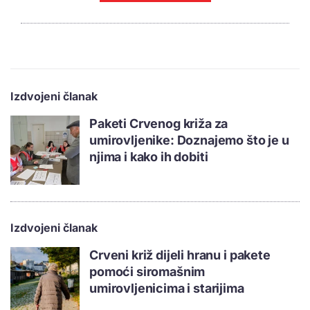
Izdvojeni članak
Paketi Crvenog križa za
umirovljenike: Doznajemo što je u
njima i kako ih dobiti
Izdvojeni članak
Crveni križ dijeli hranu i pakete
pomoći siromašnim
umirovljenicima i starijima