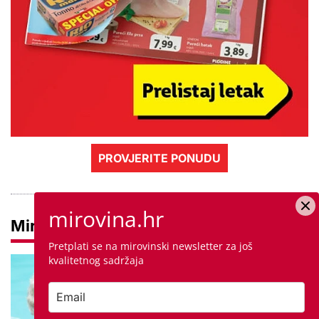
PROVJERITE PONUDU
mirovina.hr
Mirovine
Pretplati se na mirovinski newsletter za još
kvalitetnog sadržaja