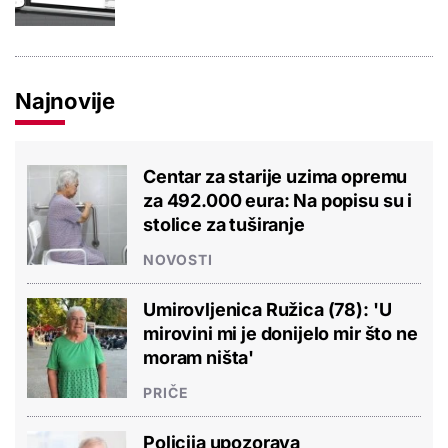
Najnovije
Centar za starije uzima opremu
za 492.000 eura: Na popisu su i
stolice za tuširanje
NOVOSTI
Umirovljenica Ružica (78): 'U
mirovini mi je donijelo mir što ne
moram ništa'
PRIČE
Policija upozorava