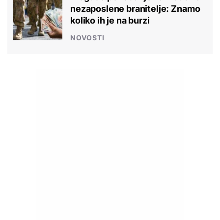
nezaposlene branitelje: Znamo
koliko ih je na burzi
NOVOSTI