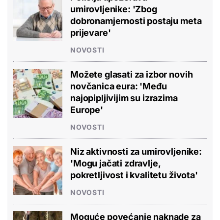
umirovljenike: 'Zbog
dobronamjernosti postaju meta
prijevare'
NOVOSTI
Možete glasati za izbor novih
novčanica eura: 'Među
najopipljivijim su izrazima
Europe'
NOVOSTI
Niz aktivnosti za umirovljenike:
'Mogu jačati zdravlje,
pokretljivost i kvalitetu života'
NOVOSTI
Moguće povećanje naknade za