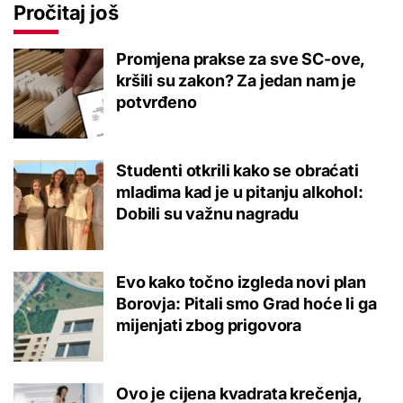
Pročitaj još
Promjena prakse za sve SC-ove,
kršili su zakon? Za jedan nam je
potvrđeno
Studenti otkrili kako se obraćati
mladima kad je u pitanju alkohol:
Dobili su važnu nagradu
Evo kako točno izgleda novi plan
Borovja: Pitali smo Grad hoće li ga
mijenjati zbog prigovora
Ovo je cijena kvadrata krečenja,