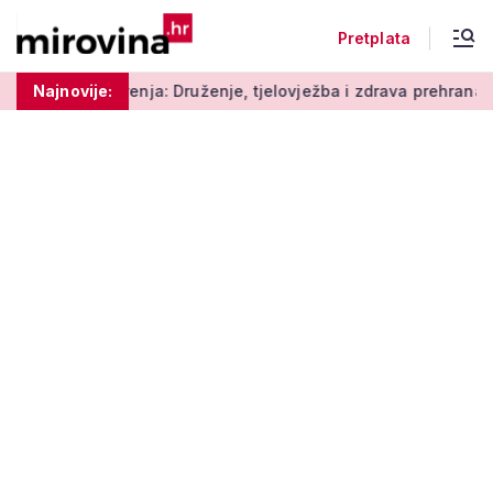
Pretplata
ja: Druženje, tjelovježba i zdrava prehrana za umirovljenike
Najnovije: