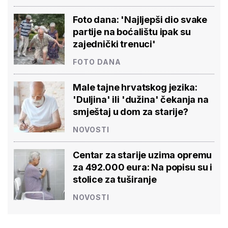
Foto dana: 'Najljepši dio svake
partije na boćalištu ipak su
zajednički trenuci'
FOTO DANA
Male tajne hrvatskog jezika:
'Duljina' ili 'dužina' čekanja na
smještaj u dom za starije?
NOVOSTI
Centar za starije uzima opremu
za 492.000 eura: Na popisu su i
stolice za tuširanje
NOVOSTI