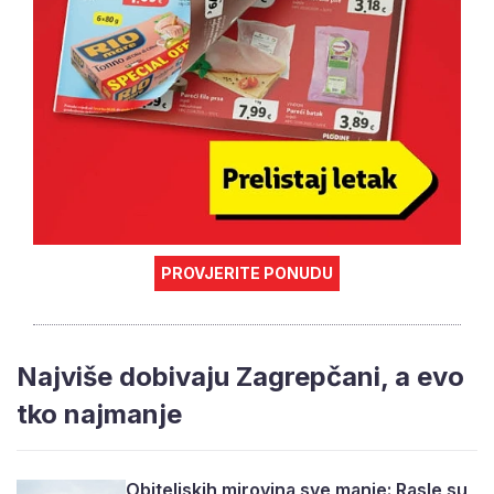
PROVJERITE PONUDU
Najviše dobivaju Zagrepčani, a evo
tko najmanje
Obiteljskih mirovina sve manje: Rasle su