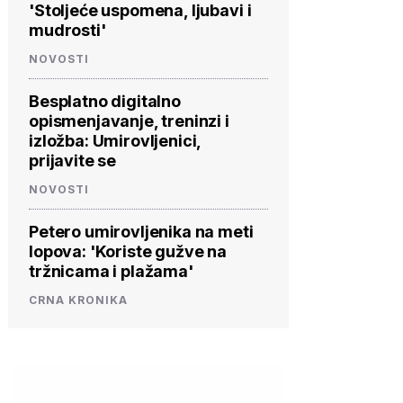
'Stoljeće uspomena, ljubavi i
mudrosti'
NOVOSTI
Besplatno digitalno
opismenjavanje, treninzi i
izložba: Umirovljenici,
prijavite se
NOVOSTI
Petero umirovljenika na meti
lopova: 'Koriste gužve na
tržnicama i plažama'
CRNA KRONIKA