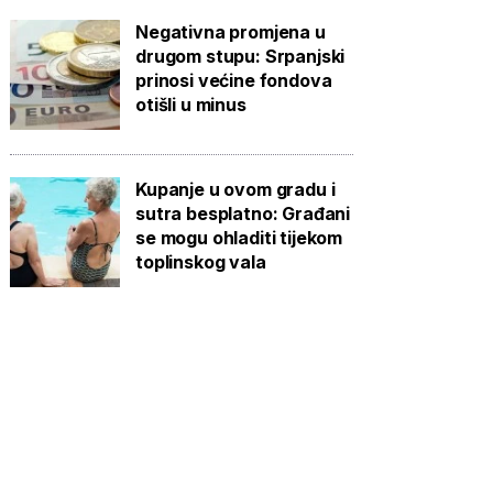
Negativna promjena u
drugom stupu: Srpanjski
prinosi većine fondova
otišli u minus
Kupanje u ovom gradu i
sutra besplatno: Građani
se mogu ohladiti tijekom
toplinskog vala