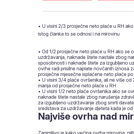
• U visini 2/3 prosječne neto plaće u RH ako
istog članka to se odnosi i na mirovinu
• Od 1/2 prosječne neto plaće u RH ako se o
uzdržavanja, naknade štete nastale zbog naru
sposobnosti i naknade štete za izgubljeno u
ovrhe radi prisilne naplate novčanih iznosa 
prosječne mjesečne isplaćene neto plaće p
• U visini 3/4 plaće ovršenika, ali ne više o
manja od prosječne neto plaće u RH
• U visini 1/2 neto plaće ovršenika ako se 
naknade štete nastale zbog narušenja zdravlj
za izgubljeno uzdržavanje zbog smrti davatel
sredstava za uzdržavanje djeteta kada je od
Najviše ovrha nad mir
Zanimljivo je kako većina ovrha mirovina, njih