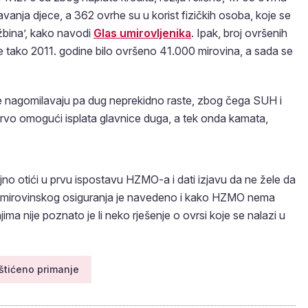
anja djece, a 362 ovrhe su u korist fizičkih osoba, koje se
ažbina’, kako navodi
Glas umirovljenika
. Ipak, broj ovršenih
je tako 2011. godine bilo ovršeno 41.000 mirovina, a sada se
se nagomilavaju pa dug neprekidno raste, zbog čega SUH i
vo omogući isplata glavnice duga, a tek onda kamata,
jno otići u prvu ispostavu HZMO-a i dati izjavu da ne žele da
ma mirovinskog osiguranja je navedeno i kako HZMO nema
ma nije poznato je li neko rješenje o ovrsi koje se nalazi u
štićeno primanje