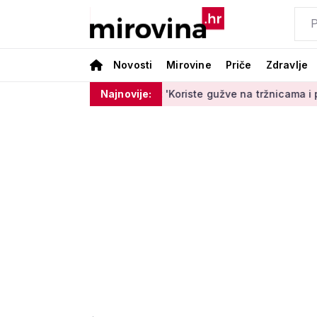
Novosti
Mirovine
Priče
Zdravlje
a na meti lopova: 'Koriste gužve na tržnicama i plažama'
Najnovije:
Mir