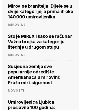
Mirovine branitelja: Dijele se u
dvije kategorije, a prima ih oko
140.000 umirovljenika
MIROVINE
Što je MIREX i kako se računa?
Važna brojka za kategoriju
štednje u drugom stupu
MIROVINE
Susjedna zemlja sve
popularnije odredište
Amerikanaca u mirovini:
Pruža mir i sigurnost
NOVOSTI
Umirovljenica Ljubica
proslavila 100 godina: