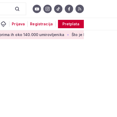
Prijava
Registracija
Pretplata
40.000 umirovljenika
Što je MIREX i kako se računa? Važna b