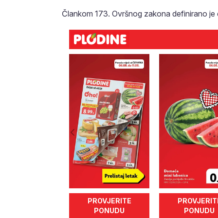
Člankom 173. Ovršnog zakona definirano je d
PROVJERITE
PROVJERIT
PONUDU
PONUDU