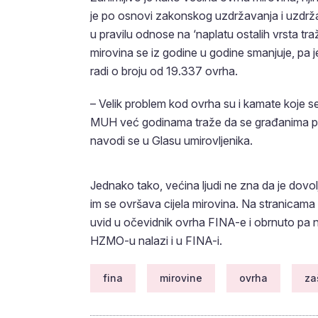
je po osnovi zakonskog uzdržavanja i uzdržav
u pravilu odnose na ‘naplatu ostalih vrsta tr
mirovina se iz godine u godine smanjuje, pa 
radi o broju od 19.337 ovrha.
– Velik problem kod ovrha su i kamate koje 
MUH već godinama traže da se građanima pr
navodi se u Glasu umirovljenika.
Jednako tako, većina ljudi ne zna da je dovol
im se ovršava cijela mirovina. Na stranica
uvid u očevidnik ovrha FINA-e i obrnuto pa nji
HZMO-u nalazi i u FINA-i.
fina
mirovine
ovrha
za