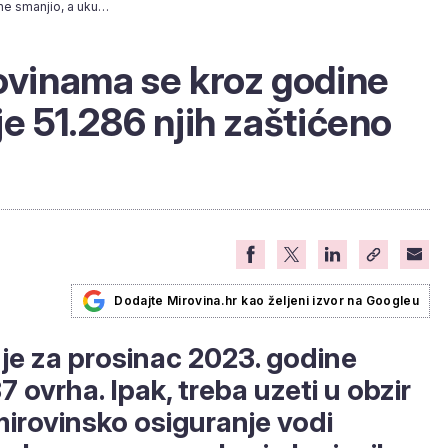
Broj ovrha nad mirovinama se kroz godine smanjio, a ukupno je 51.286 njih zaštićeno primanje
ovinama se kroz godine
je 51.286 njih zaštićeno
Dodajte Mirovina.hr kao željeni izvor na Googleu
je za prosinac 2023. godine
ovrha. Ipak, treba uzeti u obzir
irovinsko osiguranje vodi