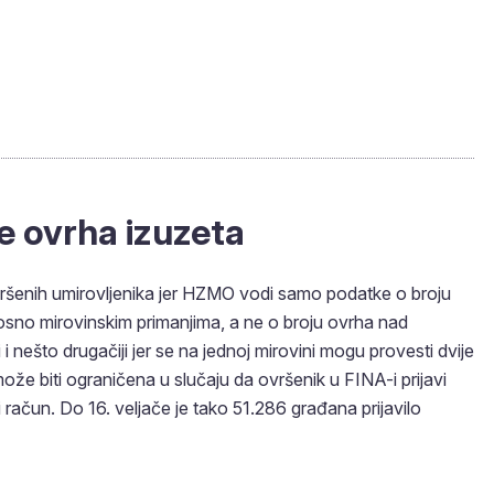
e ovrha izuzeta
vršenih umirovljenika jer HZMO vodi samo podatke o broju
sno mirovinskim primanjima, a ne o broju ovrha nad
i nešto drugačiji jer se na jednoj mirovini mogu provesti dvije
e biti ograničena u slučaju da ovršenik u FINA-i prijavi
račun. Do 16. veljače je tako 51.286 građana prijavilo