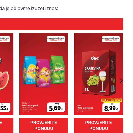
a je od ovrhe izuzet iznos:
E
PROVJERITE
PROVJERITE
PONUDU
PONUDU