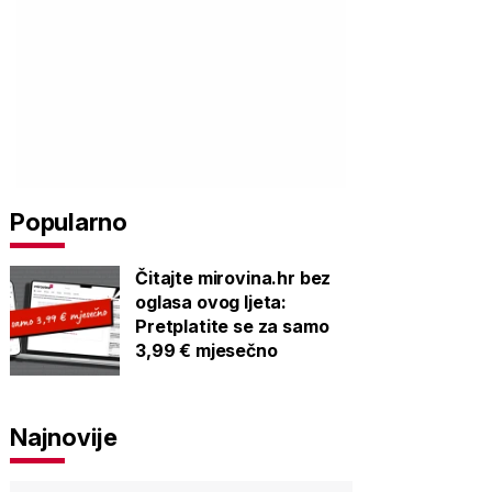
Popularno
Čitajte mirovina.hr bez
oglasa ovog ljeta:
Pretplatite se za samo
3,99 € mjesečno
Najnovije