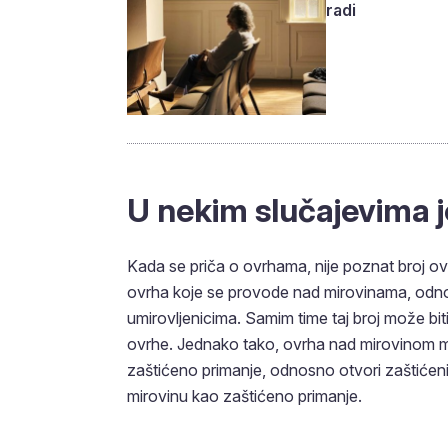
radi
U nekim slučajevima j
Kada se priča o ovrhama, nije poznat broj o
ovrha koje se provode nad mirovinama, odno
umirovljenicima. Samim time taj broj može biti 
ovrhe. Jednako tako, ovrha nad mirovinom mož
zaštićeno primanje, odnosno otvori zaštićeni 
mirovinu kao zaštićeno primanje.