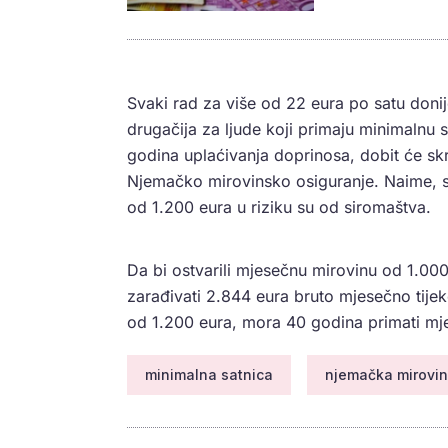
Svaki rad za više od 22 eura po satu donije
drugačija za ljude koji primaju minimalnu 
godina uplaćivanja doprinosa, dobit će skr
Njemačko mirovinsko osiguranje. Naime, sv
od 1.200 eura u riziku su od siromaštva.
Da bi ostvarili mjesečnu mirovinu od 1.0
zarađivati ​​2.844 eura bruto mjesečno tij
od 1.200 eura, mora 40 godina primati mj
minimalna satnica
njemačka mirovi