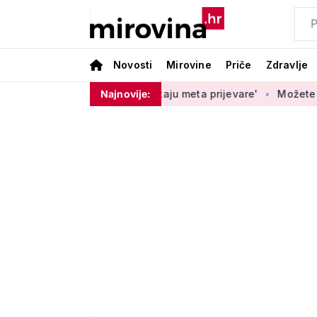
Novosti
Mirovine
Priče
Zdravlje
onamjernosti postaju meta prijevare'
Najnovije:
Možete glasati za izbo