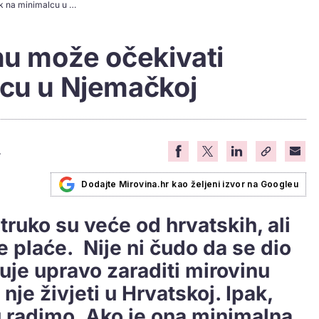
Evo koliku mirovinu može očekivati radnik na minimalcu u Njemačkoj
nu može očekivati
lcu u Njemačkoj
.
Dodajte Mirovina.hr kao željeni izvor na Googleu
ruko su veće od hrvatskih, ali
e plaće. Nije ni čudo da se dio
uje upravo zaraditi mirovinu
nje živjeti u Hrvatskoj. Ipak,
u radimo. Ako je ona minimalna,