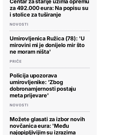
Centar za starije uzima opremu
za 492.000 eura: Na popisu su
i stolice za tuširanje
NOVOSTI
Umirovljenica Ružica (78): 'U
mirovini mi je donijelo mir što
ne moram ništa'
PRIČE
Policija upozorava
umirovljenike: 'Zbog
dobronamjernosti postaju
meta prijevare'
NOVOSTI
Možete glasati za izbor novih
novčanica eura: 'Među
najopipljivijim su izrazima