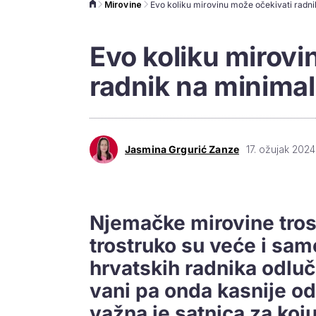
Mirovine
Evo koliku mirovi
radnik na minima
Jasmina Grgurić Zanze
17. ožujak 2024
Njemačke mirovine trost
trostruko su veće i sam
hrvatskih radnika odluč
vani pa onda kasnije od 
važna je satnica za koj