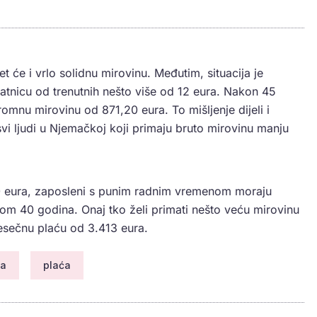
t će i vrlo solidnu mirovinu. Međutim, situacija je
satnicu od trenutnih nešto više od 12 eura. Nakon 45
omnu mirovinu od 871,20 eura. To mišljenje dijeli i
i ljudi u Njemačkoj koji primaju bruto mirovinu manju
00 eura, zaposleni s punim radnim vremenom moraju
ekom 40 godina. Onaj tko želi primati nešto veću mirovinu
esečnu plaću od 3.413 eura.
na
plaća