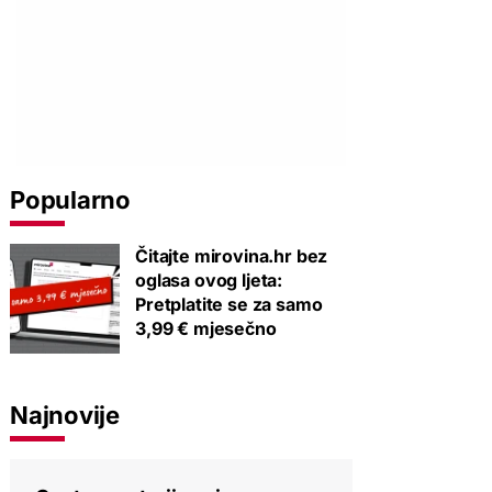
Popularno
Čitajte mirovina.hr bez
oglasa ovog ljeta:
Pretplatite se za samo
3,99 € mjesečno
Najnovije