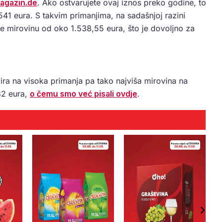
agazin.de
. Ako ostvarujete ovaj iznos preko godine, to
541 eura. S takvim primanjima, na sadašnjoj razini
te mirovinu od oko 1.538,55 eura, što je dovoljno za
ra na visoka primanja pa tako najviša mirovina na
32 eura,
o čemu smo već pisali ovdje
.