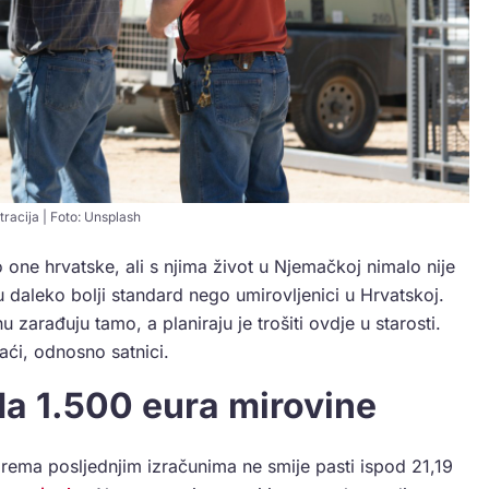
stracija | Foto: Unsplash
one hrvatske, ali s njima život u Njemačkoj nimalo nije
u daleko bolji standard nego umirovljenici u Hrvatskoj.
u zarađuju tamo, a planiraju je trošiti ovdje u starosti.
laći, odnosno satnici.
a 1.500 eura mirovine
 prema posljednjim izračunima ne smije pasti ispod 21,19