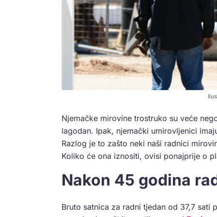
Ilu
Njemačke mirovine trostruko su veće nego 
lagodan. Ipak, njemački umirovljenici imaj
Razlog je to zašto neki naši radnici mirovin
Koliko će ona iznositi, ovisi ponajprije o p
Nakon 45 godina rad
Bruto satnica za radni tjedan od 37,7 sati