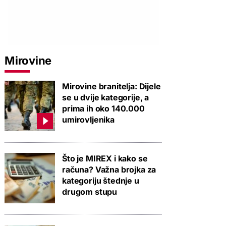
Mirovine
Mirovine branitelja: Dijele
se u dvije kategorije, a
prima ih oko 140.000
umirovljenika
Što je MIREX i kako se
računa? Važna brojka za
kategoriju štednje u
drugom stupu