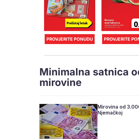
PROVJERITE PONUDU
PROVJERITE P
Minimalna satnica o
mirovine
Mirovina od 3.000
Njemačkoj