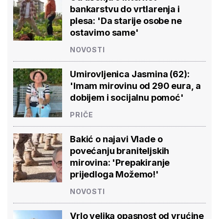
bankarstvu do vrtlarenja i
plesa: 'Da starije osobe ne
ostavimo same'
NOVOSTI
Umirovljenica Jasmina (62):
'Imam mirovinu od 290 eura, a
dobijem i socijalnu pomoć'
PRIČE
Bakić o najavi Vlade o
povećanju braniteljskih
mirovina: 'Prepakiranje
prijedloga Možemo!'
NOVOSTI
Vrlo velika opasnost od vrućine