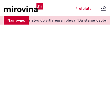
Pretplata
u do vrtlarenja i plesa: 'Da starije osobe ne ostavimo same'
Najnovije: