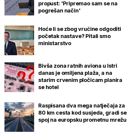
propust: 'Pripremao sam se na
pogrešan način'
Hoće li se zbog vrućine odgoditi
početak nastave? Pitali smo
ministarstvo
Bivša zona ratnih aviona u Istri
danas je omiljena plaža, a na
starim crvenim pločicam planira
se hotel
Raspisana dva mega natječaja za
80 km cesta kod susjeda, gradi se
spoj na europsku prometnu mrežu