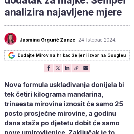
dodatak za majke: Šemper
analizira najavljene mjere
Jasmina Grgurić Zanze
24. listopad 2024.
Dodajte Mirovina.hr kao željeni izvor na Googleu
Nova formula usklađivanja donijela bi
tek četiri kilograma mandarina,
trinaesta mirovina iznosit će samo 25
posto prosječne mirovine, a godinu
dana staža po djetetu dobit će samo
nove umirovljenice. Zaključak je to