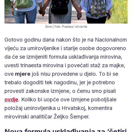
Žene | Foto: Pixabay/ silviarita
Gotovo godinu dana nakon što je na Nacionalnom
vijeću za umirovljenike i starije osobe dogovoreno
da će se izmijeniti formula usklađivanja mirovina,
uvesti trinaesta mirovina i povećati staž za majke,
ove
mjere
još nisu provedene u djelo. To bi se
trebalo dogoditi tek nagodinu, jer je potrebno
provesti zakonske izmjene, o čemu smo pisali
ovdje
. Koliko bi uopće ove izmjene poboljšale
položaj umirovljenika u Hrvatskoj, komentira
mirovinski analitičar Željko Šemper.
Nova formula usklađivanja za ‘četiri