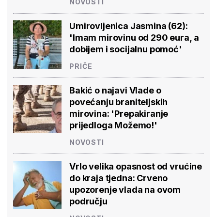
NOVOSTI
Umirovljenica Jasmina (62):
'Imam mirovinu od 290 eura, a
dobijem i socijalnu pomoć'
PRIČE
Bakić o najavi Vlade o
povećanju braniteljskih
mirovina: 'Prepakiranje
prijedloga Možemo!'
NOVOSTI
Vrlo velika opasnost od vrućine
do kraja tjedna: Crveno
upozorenje vlada na ovom
području