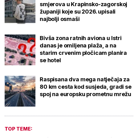
smjerova u Krapinsko-zagorskoj
županiji koje su 2026. upisali
najbolji osmaši
Bivša zona ratnih aviona u Istri
danas je omiljena plaža, a na
starim crvenim pločicam planira
se hotel
Raspisana dva mega natječaja za
80 km cesta kod susjeda, gradi se
spoj na europsku prometnu mrežu
TOP TEME: