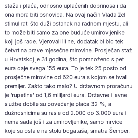
staža i plaća, odnosno uplaćenih doprinosa i da
ona mora biti osnovica. Na ovaj način Vlada želi
stimulirati što duži ostanak na radnom mjestu, ali
to može biti samo za one buduće umirovljenike
koji još rade. Vjerovali ili ne, dodatak bi bio tek
četvrtina prave mjesečne mirovine. Prosječan staž
u Hrvatskoj je 31 godina, što pomnoženo s pet
eura daje svega 155 eura. To je tek 25 posto od
prosječne mirovine od 620 eura s kojom se hvali
premijer. Zašto tako malo? U državnom proračunu
je ‘rupetina’ od 1,6 milijardi eura. Državne i javne
službe dobile su povećanje plaća 32 %, a
dužnosnicima su rasle od 2.000 do 3.000 eura i
nema sada još i za umirovljenike, samo mrvice
koje su ostale na stolu bogataša, smatra Šemper.