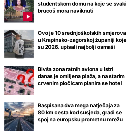
studentskom domu na koje se svaki
brucoš mora naviknuti
Ovo je 10 srednjoškolskih smjerova
u Krapinsko-zagorskoj županiji koje
su 2026. upisali najbolji osmaši
Bivša zona ratnih aviona u Istri
danas je omiljena plaža, a na starim
crvenim pločicam planira se hotel
Raspisana dva mega natječaja za
80 km cesta kod susjeda, gradi se
spoj na europsku prometnu mrežu