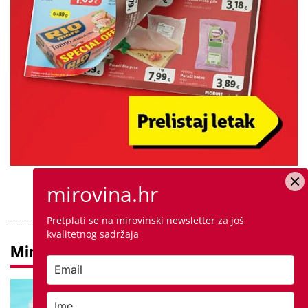
PROVJERITE PONUDU
mirovina.hr
Pretplati se na mirovinski newsletter za još
kvalitetnog sadržaja
Mirovine