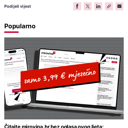
Podijeli vijest
Popularno
Čitajte mirovina.hr bez oglasa ovog ljeta: