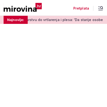
Pretplata
 do vrtlarenja i plesa: 'Da starije osobe ne ostavimo same'
Najnovije: