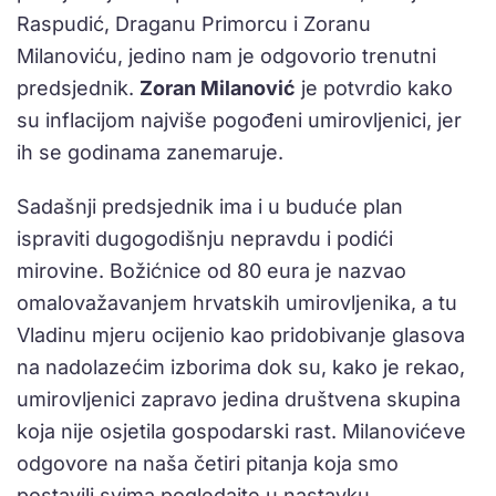
Raspudić, Draganu Primorcu i Zoranu
Milanoviću, jedino nam je odgovorio trenutni
predsjednik.
Zoran Milanović
je potvrdio kako
su inflacijom najviše pogođeni umirovljenici, jer
ih se godinama zanemaruje.
Sadašnji predsjednik ima i u buduće plan
ispraviti dugogodišnju nepravdu i podići
mirovine. Božićnice od 80 eura je nazvao
omalovažavanjem hrvatskih umirovljenika, a tu
Vladinu mjeru ocijenio kao pridobivanje glasova
na nadolazećim izborima dok su, kako je rekao,
umirovljenici zapravo jedina društvena skupina
koja nije osjetila gospodarski rast. Milanovićeve
odgovore na naša četiri pitanja koja smo
postavili svima pogledajte u nastavku.