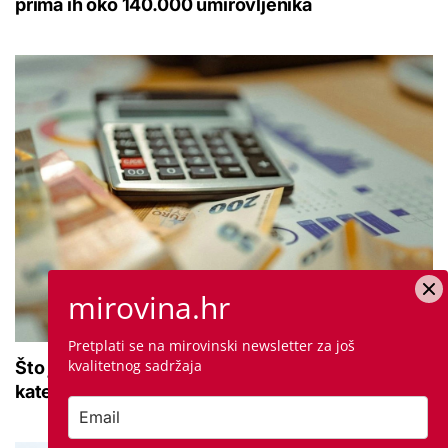
prima ih oko 140.000 umirovljenika
mirovina.hr
Pretplati se na mirovinski newsletter za još
kvalitetnog sadržaja
Što je MIREX i kako se računa? Važna brojka za
kategoriju štednje u drugom stupu