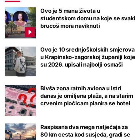
Ovo je 5 mana života u
studentskom domu na koje se svaki
brucoš mora naviknuti
Ovo je 10 srednjoškolskih smjerova
u Krapinsko-zagorskoj županiji koje
su 2026. upisali najbolji osmaši
Bivša zona ratnih aviona u Istri
danas je omiljena plaža, a na starim
crvenim pločicam planira se hotel
Raspisana dva mega natječaja za
80 km cesta kod susjeda, gradi se