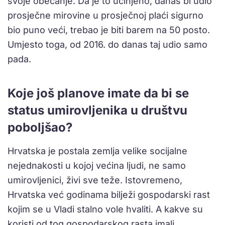
svoje obećanje. Da je to učinjeno, danas bi udio
prosječne mirovine u prosječnoj plaći sigurno
bio puno veći, trebao je biti barem na 50 posto.
Umjesto toga, od 2016. do danas taj udio samo
pada.
Koje još planove imate da bi se
status umirovljenika u društvu
poboljšao?
Hrvatska je postala zemlja velike socijalne
nejednakosti u kojoj većina ljudi, ne samo
umirovljenici, živi sve teže. Istovremeno,
Hrvatska već godinama bilježi gospodarski rast
kojim se u Vladi stalno vole hvaliti. A kakve su
koristi od tog gospodarskog rasta imali