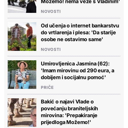
Možemo! nema veze s Vladinim'
NOVOSTI
Od učenja o internet bankarstvu
do vrtlarenja i plesa: 'Da starije
osobe ne ostavimo same'
NOVOSTI
Umirovljenica Jasmina (62):
'Imam mirovinu od 290 eura, a
dobijem i socijalnu pomoć'
PRIČE
Bakić o najavi Vlade o
povećanju braniteljskih
mirovina: 'Prepakiranje
prijedloga Možemo!'