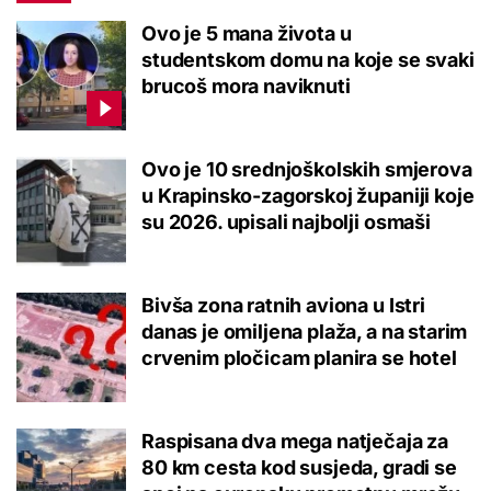
Ovo je 5 mana života u
studentskom domu na koje se svaki
brucoš mora naviknuti
Ovo je 10 srednjoškolskih smjerova
u Krapinsko-zagorskoj županiji koje
su 2026. upisali najbolji osmaši
Bivša zona ratnih aviona u Istri
danas je omiljena plaža, a na starim
crvenim pločicam planira se hotel
Raspisana dva mega natječaja za
80 km cesta kod susjeda, gradi se