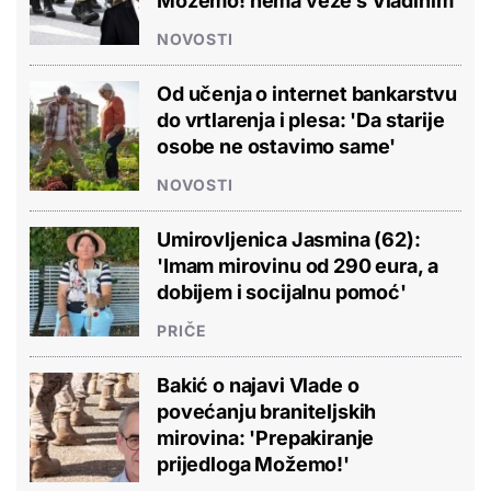
Možemo! nema veze s Vladinim'
NOVOSTI
Od učenja o internet bankarstvu
do vrtlarenja i plesa: 'Da starije
osobe ne ostavimo same'
NOVOSTI
Umirovljenica Jasmina (62):
'Imam mirovinu od 290 eura, a
dobijem i socijalnu pomoć'
PRIČE
Bakić o najavi Vlade o
povećanju braniteljskih
mirovina: 'Prepakiranje
prijedloga Možemo!'