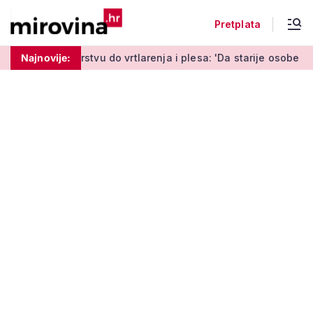
Pretplata
do vrtlarenja i plesa: 'Da starije osobe ne ostavimo same'
Najnovije: