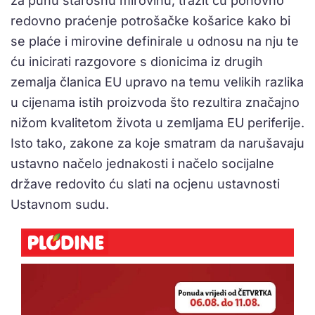
za punu starosnu mirovinu, tražit ću ponovno
redovno praćenje potrošačke košarice kako bi
se plaće i mirovine definirale u odnosu na nju te
ću inicirati razgovore s dionicima iz drugih
zemalja članica EU upravo na temu velikih razlika
u cijenama istih proizvoda što rezultira značajno
nižom kvalitetom života u zemljama EU periferije.
Isto tako, zakone za koje smatram da narušavaju
ustavno načelo jednakosti i načelo socijalne
države redovito ću slati na ocjenu ustavnosti
Ustavnom sudu.