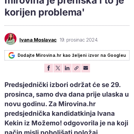
mirovina je preniska i to je
korijen problema'
Ivana Moslavac
19. prosinac 2024.
Dodajte Mirovina.hr kao željeni izvor na Googleu
Predsjednički izbori održat će se 29.
prosinca, samo dva dana prije ulaska u
novu godinu. Za Mirovina.hr
predsjednička kandidatkinja Ivana
Kekin iz Možemo! odgovorila je na koji
način misli poboljšati položaj