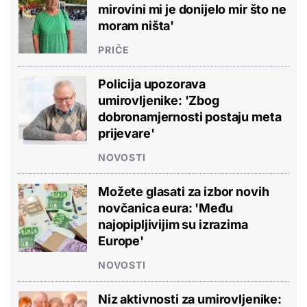
mirovini mi je donijelo mir što ne
moram ništa'
PRIČE
Policija upozorava
umirovljenike: 'Zbog
dobronamjernosti postaju meta
prijevare'
NOVOSTI
Možete glasati za izbor novih
novčanica eura: 'Među
najopipljivijim su izrazima
Europe'
NOVOSTI
Niz aktivnosti za umirovljenike: