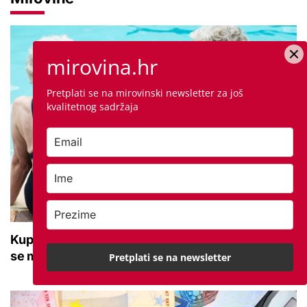
mirovina.hr
Pretplati se na mirovinski newsletter za još
kvalitetnog sadržaja
Kupanje u ovom gradu i sutra besplatno: Građani
se mogu ohladiti tijekom toplinskog vala
Pretplati se na newsletter