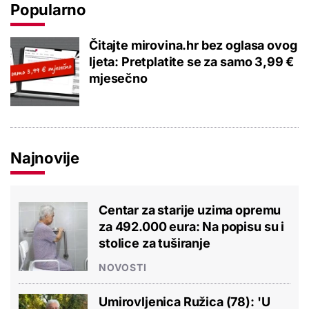
Popularno
Čitajte mirovina.hr bez oglasa ovog
ljeta: Pretplatite se za samo 3,99 €
mjesečno
Najnovije
Centar za starije uzima opremu
za 492.000 eura: Na popisu su i
stolice za tuširanje
NOVOSTI
Umirovljenica Ružica (78): 'U