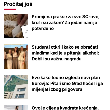
Pročitaj još
Promjena prakse za sve SC-ove,
kršili su zakon? Za jedan nam je
potvrđeno
Studenti otkrili kako se obraćati
mladima kad je u pitanju alkohol:
Dobili su važnu nagradu
Evo kako točno izgleda novi plan
Borovja: Pitali smo Grad hoće li ga
mijenjati zbog prigovora
Ovo je cijena kvadrata krečenja,