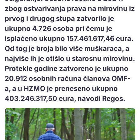
zbog ostvarivanja prava na mirovinu iz
prvog i drugog stupa zatvorilo je
ukupno 4.726 osoba pri čemu je
isplaćeno ukupno 157.461.617,46 eura.
Od tog je broja bilo više muškaraca, a
najviše ih je otišlo u starosnu mirovinu.
Protekle godine zatvoreno je ukupno
20.912 osobnih računa članova OMF-
a, a u HZMO je preneseno ukupno
403.246.317,50 eura, navodi Regos.