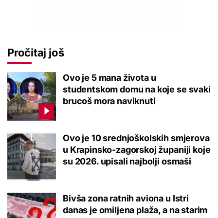
Pročitaj još
Ovo je 5 mana života u
studentskom domu na koje se svaki
brucoš mora naviknuti
Ovo je 10 srednjoškolskih smjerova
u Krapinsko-zagorskoj županiji koje
su 2026. upisali najbolji osmaši
Bivša zona ratnih aviona u Istri
danas je omiljena plaža, a na starim