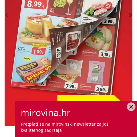
mirovina.hr
Pretplati se na mirovinski newsletter za još
kvalitetnog sadržaja
PROVJERITE PONUDU